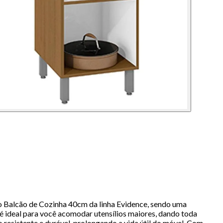
 Balcão de Cozinha 40cm da linha Evidence, sendo uma
é ideal para você acomodar utensílios maiores, dando toda
resistente e durável, prolongando a vida útil do móvel. Com