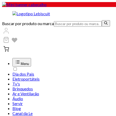
Buscar por produto ou marca
Menu
Dia dos Pais
Eletroportáteis
Tv's
Brinquedos
Ar e Ventilação
Áudio
Servir
Blog
Canal da Le