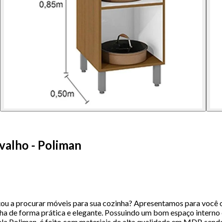
valho - Poliman
 a procurar móveis para sua cozinha? Apresentamos para você o
nha de forma prática e elegante. Possuindo um bom espaço interno 
 Poliman, é feito com materiais de alta qualidade em MDP, sendo 