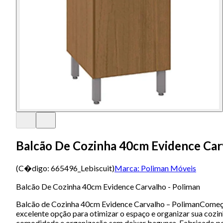
Balcão De Cozinha 40cm Evidence Car
(C�digo:
665496_Lebiscuit
)
Marca:
Poliman Móveis
Balcão De Cozinha 40cm Evidence Carvalho - Poliman
Balcão de Cozinha 40cm Evidence Carvalho – PolimanComeçou
excelente opção para otimizar o espaço e organizar sua cozi
comodidade e organização sem deixar bagunça. Fabricado pela