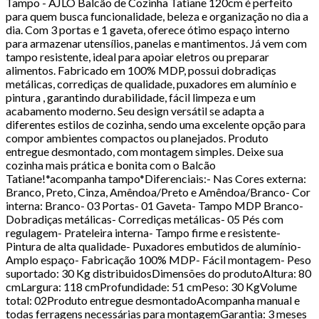
Tampo - AJLO Balcão de Cozinha Tatiane 120cm é perfeito
para quem busca funcionalidade, beleza e organização no dia a
dia. Com 3 portas e 1 gaveta, oferece ótimo espaço interno
para armazenar utensílios, panelas e mantimentos. Já vem com
tampo resistente, ideal para apoiar eletros ou preparar
alimentos. Fabricado em 100% MDP, possui dobradiças
metálicas, corrediças de qualidade, puxadores em alumínio e
pintura , garantindo durabilidade, fácil limpeza e um
acabamento moderno. Seu design versátil se adapta a
diferentes estilos de cozinha, sendo uma excelente opção para
compor ambientes compactos ou planejados. Produto
entregue desmontado, com montagem simples. Deixe sua
cozinha mais prática e bonita com o Balcão
Tatiane!*acompanha tampo*Diferenciais:- Nas Cores externa:
Branco, Preto, Cinza, Amêndoa/Preto e Amêndoa/Branco- Cor
interna: Branco- 03 Portas- 01 Gaveta- Tampo MDP Branco-
Dobradiças metálicas- Corrediças metálicas- 05 Pés com
regulagem- Prateleira interna- Tampo firme e resistente-
Pintura de alta qualidade- Puxadores embutidos de alumínio-
Amplo espaço- Fabricação 100% MDP- Fácil montagem- Peso
suportado: 30 Kg distribuidosDimensões do produtoAltura: 80
cmLargura: 118 cmProfundidade: 51 cmPeso: 30 KgVolume
total: 02Produto entregue desmontadoAcompanha manual e
todas ferragens necessárias para montagemGarantia: 3 meses