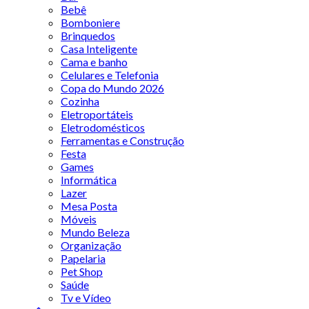
Bebê
Bomboniere
Brinquedos
Casa Inteligente
Cama e banho
Celulares e Telefonia
Copa do Mundo 2026
Cozinha
Eletroportáteis
Eletrodomésticos
Ferramentas e Construção
Festa
Games
Informática
Lazer
Mesa Posta
Móveis
Mundo Beleza
Organização
Papelaria
Pet Shop
Saúde
Tv e Vídeo