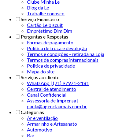
Clube Minha Le
Blog da Le
Trabalhe conosco
Serviço Financeiro
Cartão Le biscuit
Empréstimo Dim Dim
Perguntas e Respostas
Formas de pagamento
Política de troca e devolução
Termos e condições - retirada na Loja
Termos de compras internacionais
Politica de privacidade
Mapa do site
Serviços ao cliente
WhatsApp | (21) 97971-2181
Central de atendimento
Canal Confidencial
Assessoria de Imprensa |
paula@agenciaamais.com.br
Categorias
Ar e ventilação
Armarinho e Artesanato
Automotivo
Bar