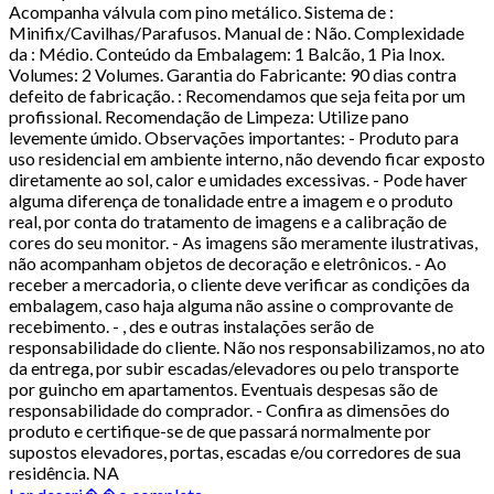
Acompanha válvula com pino metálico. Sistema de :
Minifix/Cavilhas/Parafusos. Manual de : Não. Complexidade
da : Médio. Conteúdo da Embalagem: 1 Balcão, 1 Pia Inox.
Volumes: 2 Volumes. Garantia do Fabricante: 90 dias contra
defeito de fabricação. : Recomendamos que seja feita por um
profissional. Recomendação de Limpeza: Utilize pano
levemente úmido. Observações importantes: - Produto para
uso residencial em ambiente interno, não devendo ficar exposto
diretamente ao sol, calor e umidades excessivas. - Pode haver
alguma diferença de tonalidade entre a imagem e o produto
real, por conta do tratamento de imagens e a calibração de
cores do seu monitor. - As imagens são meramente ilustrativas,
não acompanham objetos de decoração e eletrônicos. - Ao
receber a mercadoria, o cliente deve verificar as condições da
embalagem, caso haja alguma não assine o comprovante de
recebimento. - , des e outras instalações serão de
responsabilidade do cliente. Não nos responsabilizamos, no ato
da entrega, por subir escadas/elevadores ou pelo transporte
por guincho em apartamentos. Eventuais despesas são de
responsabilidade do comprador. - Confira as dimensões do
produto e certifique-se de que passará normalmente por
supostos elevadores, portas, escadas e/ou corredores de sua
residência. NA