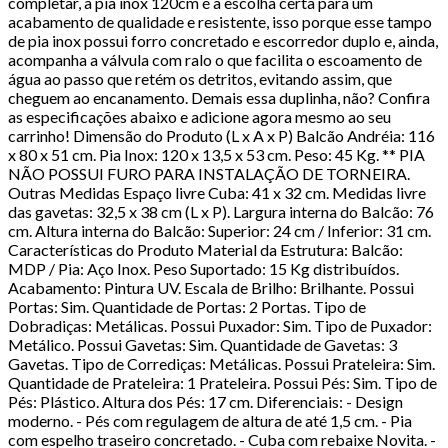
completar, a pia inox 120cm é a escolha certa para um
acabamento de qualidade e resistente, isso porque esse tampo
de pia inox possui forro concretado e escorredor duplo e, ainda,
acompanha a válvula com ralo o que facilita o escoamento de
água ao passo que retém os detritos, evitando assim, que
cheguem ao encanamento. Demais essa duplinha, não? Confira
as especificações abaixo e adicione agora mesmo ao seu
carrinho! Dimensão do Produto (L x A x P) Balcão Andréia: 116
x 80 x 51 cm. Pia Inox: 120 x 13,5 x 53 cm. Peso: 45 Kg. ** PIA
NÃO POSSUI FURO PARA INSTALAÇÃO DE TORNEIRA.
Outras Medidas Espaço livre Cuba: 41 x 32 cm. Medidas livre
das gavetas: 32,5 x 38 cm (L x P). Largura interna do Balcão: 76
cm. Altura interna do Balcão: Superior: 24 cm / Inferior: 31 cm.
Características do Produto Material da Estrutura: Balcão:
MDP / Pia: Aço Inox. Peso Suportado: 15 Kg distribuídos.
Acabamento: Pintura UV. Escala de Brilho: Brilhante. Possui
Portas: Sim. Quantidade de Portas: 2 Portas. Tipo de
Dobradiças: Metálicas. Possui Puxador: Sim. Tipo de Puxador:
Metálico. Possui Gavetas: Sim. Quantidade de Gavetas: 3
Gavetas. Tipo de Corrediças: Metálicas. Possui Prateleira: Sim.
Quantidade de Prateleira: 1 Prateleira. Possui Pés: Sim. Tipo de
Pés: Plástico. Altura dos Pés: 17 cm. Diferenciais: - Design
moderno. - Pés com regulagem de altura de até 1,5 cm. - Pia
com espelho traseiro concretado. - Cuba com rebaixe Novita. -