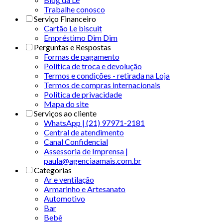
Trabalhe conosco
Serviço Financeiro
Cartão Le biscuit
Empréstimo Dim Dim
Perguntas e Respostas
Formas de pagamento
Política de troca e devolução
Termos e condições - retirada na Loja
Termos de compras internacionais
Politica de privacidade
Mapa do site
Serviços ao cliente
WhatsApp | (21) 97971-2181
Central de atendimento
Canal Confidencial
Assessoria de Imprensa |
paula@agenciaamais.com.br
Categorias
Ar e ventilação
Armarinho e Artesanato
Automotivo
Bar
Bebê