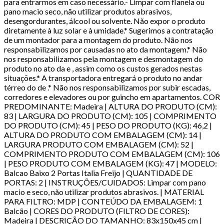
para entrarmos em caso necessário.- Limpar com flanela ou
pano macio seco, não utilizar produtos abrasivos,
desengordurantes, álcool ou solvente. Não expor o produto
diretamente à luz solar e à umidade.* Sugerimos a contratação
de um montador para a montagem do produto. Não nos
responsabilizamos por causadas no ato da montagem.* Não
nos responsabilizamos pela montagem e desmontagem do
produto no ato da e , assim como os custos gerados nestas
situações.* A transportadora entregará o produto no andar
térreo do de .* Não nos responsabilizamos por subir escadas,
corredores e elevadores ou por guincho em apartamentos. COR
PREDOMINANTE: Madeira | ALTURA DO PRODUTO (CM):
83 | LARGURA DO PRODUTO (CM): 105 | COMPRIMENTO
DO PRODUTO (CM): 45 | PESO DO PRODUTO (KG): 46,2 |
ALTURA DO PRODUTO COM EMBALAGEM (CM): 14 |
LARGURA PRODUTO COM EMBALAGEM (CM): 52 |
COMPRIMENTO PRODUTO COM EMBALAGEM (CM): 106
| PESO PRODUTO COM EMBALAGEM (KG): 47 | MODELO:
Balcao Baixo 2 Portas Italia Freijo | QUANTIDADE DE
PORTAS: 2 | INSTRUÇÕES/CUIDADOS: Limpar com pano
macio e seco, não utilizar produtos abrasivos. | MATERIAL
PARA FILTRO: MDP | CONTEÚDO DA EMBALAGEM: 1
Balcão | CORES DO PRODUTO (FILTRO DE CORES):
Madeira | DESCRIÇÃO DO TAMANHO: 83x150x45 cm |