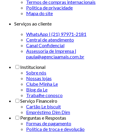
Termos de compras internacionais
Politica de privacidade
Mapa do site
Serviços ao cliente
WhatsApp | (21) 97971-2181
Central de atendimento
Canal Confidencial
Assessoria de Imprensa |
paula@agenciaamais.com.br
Institucional
Sobre nós
Nossas lojas
Clube Minha Le
Blog da Le
Trabalhe conosco
Serviço Financeiro
Cartão Le biscuit
Empréstimo Dim Dim
Perguntas e Respostas
Formas de pagamento
Política de troca e devolução