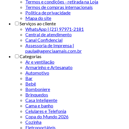
Termos e condições - retirada na Loja
Termos de compras internacionais
Politica de privacidade
Mapa do site
Serviços ao cliente
WhatsApp | (21) 97971-2181
Central de atendimento
Canal Confidencial
Assessoria de Imprensa |
paula@agenciaamais.com.br
Categorias
Ar e ventilação
Armarinho e Artesanato
Automotivo
Bar
Bebê
Bomboniere
Brinquedos
Casa Inteligente
Cama e banho
Celulares e Telefonia
Copa do Mundo 2026
Cozinha
Eletroportáteis