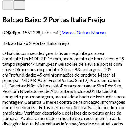
Balcao Baixo 2 Portas Italia Freijo
(C�digo:
1562398_Lebiscuit
)
Marca:
Outras Marcas
Balcao Baixo 2 Portas Italia Freijo
O Balcãocom seu designer trás um requinte para seu
ambiente.Em MDP BP 15 mm, acabamento de bordas em ABS
tampo superior 40mm, pés niveladores de altura e portas com
chave.Dimensões do produto:Altura: 83 cmLargura: 105
cmProfundidade: 45 cmInformações do produto:Material
principal: MDP BPCor: FreijóPortas: Sim (2).Prateleiras: Sim
(1).Gavetas: Não.Nichos: NãoPorta com tranca: Sim.Pés: Sim,
Pés com Niveladores de Altura.Itens Inclusos01 Balcão.Kit
completo para montagem, manual detalhado de instruções para
montagem.Garantia:3 meses contra de fabricação.Informações
complementares:- Fotos meramente ilustrativas do produto no
ambiente.- Verificar descrição e detalhes do produto antes da
compra.- Avaliar a mercadoria no ato do e recusar em caso de
divergência ou .- Mantenha as informações de e de atualizados