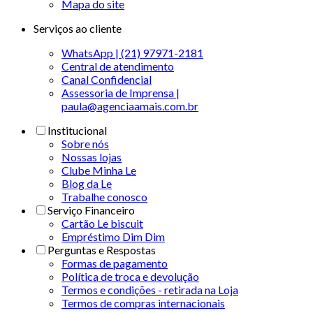
Mapa do site
Serviços ao cliente
WhatsApp | (21) 97971-2181
Central de atendimento
Canal Confidencial
Assessoria de Imprensa |
paula@agenciaamais.com.br
Institucional
Sobre nós
Nossas lojas
Clube Minha Le
Blog da Le
Trabalhe conosco
Serviço Financeiro
Cartão Le biscuit
Empréstimo Dim Dim
Perguntas e Respostas
Formas de pagamento
Política de troca e devolução
Termos e condições - retirada na Loja
Termos de compras internacionais