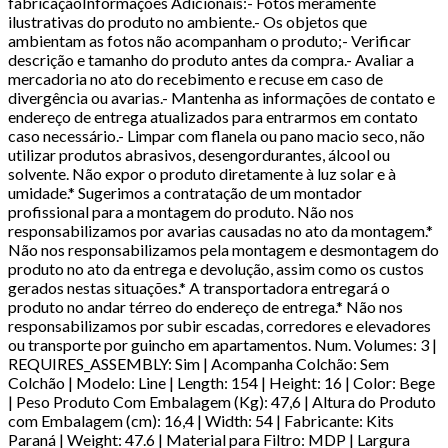
fabricaçãoInformações Adicionais:- Fotos meramente
ilustrativas do produto no ambiente.- Os objetos que
ambientam as fotos não acompanham o produto;- Verificar
descrição e tamanho do produto antes da compra.- Avaliar a
mercadoria no ato do recebimento e recuse em caso de
divergência ou avarias.- Mantenha as informações de contato e
endereço de entrega atualizados para entrarmos em contato
caso necessário.- Limpar com flanela ou pano macio seco, não
utilizar produtos abrasivos, desengordurantes, álcool ou
solvente. Não expor o produto diretamente à luz solar e à
umidade.* Sugerimos a contratação de um montador
profissional para a montagem do produto. Não nos
responsabilizamos por avarias causadas no ato da montagem.*
Não nos responsabilizamos pela montagem e desmontagem do
produto no ato da entrega e devolução, assim como os custos
gerados nestas situações.* A transportadora entregará o
produto no andar térreo do endereço de entrega.* Não nos
responsabilizamos por subir escadas, corredores e elevadores
ou transporte por guincho em apartamentos. Num. Volumes: 3 |
REQUIRES_ASSEMBLY: Sim | Acompanha Colchão: Sem
Colchão | Modelo: Line | Length: 154 | Height: 16 | Color: Bege
| Peso Produto Com Embalagem (Kg): 47,6 | Altura do Produto
com Embalagem (cm): 16,4 | Width: 54 | Fabricante: Kits
Paraná | Weight: 47.6 | Material para Filtro: MDP | Largura