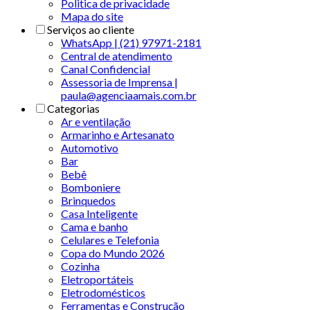
Politica de privacidade
Mapa do site
Serviços ao cliente
WhatsApp | (21) 97971-2181
Central de atendimento
Canal Confidencial
Assessoria de Imprensa |
paula@agenciaamais.com.br
Categorias
Ar e ventilação
Armarinho e Artesanato
Automotivo
Bar
Bebê
Bomboniere
Brinquedos
Casa Inteligente
Cama e banho
Celulares e Telefonia
Copa do Mundo 2026
Cozinha
Eletroportáteis
Eletrodomésticos
Ferramentas e Construção