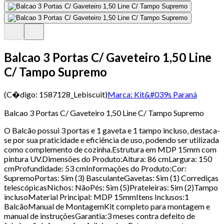
Balcao 3 Portas C/ Gaveteiro 1,50 Line
C/ Tampo Supremo
(C�digo:
1587128_Lebiscuit
)
Marca:
Kit&#039s Paraná
Balcao 3 Portas C/ Gaveteiro 1,50 Line C/ Tampo Supremo
O Balcão possui 3 portas e 1 gaveta e 1 tampo incluso, destaca-
se por sua praticidade e eficiência de uso, podendo ser utilizada
como complemento de cozinha.Estrutura em MDP 15mm com
pintura UV.Dimensões do Produto:Altura: 86 cmLargura: 150
cmProfundidade: 53 cmInformações do Produto:Cor:
SupremoPortas: Sim (3) BasculanteGavetas: Sim (1) Corrediças
telescópicasNichos: NãoPés: Sim (5)Prateleiras: Sim (2)Tampo
inclusoMaterial Principal: MDP 15mmItens Inclusos:1
BalcãoManual de MontagemKit completo para montagem e
manual de instruçõesGarantia:3 meses contra defeito de