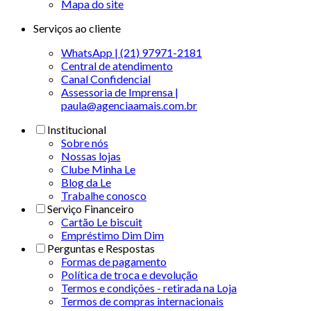
Mapa do site
Serviços ao cliente
WhatsApp | (21) 97971-2181
Central de atendimento
Canal Confidencial
Assessoria de Imprensa |
paula@agenciaamais.com.br
Institucional
Sobre nós
Nossas lojas
Clube Minha Le
Blog da Le
Trabalhe conosco
Serviço Financeiro
Cartão Le biscuit
Empréstimo Dim Dim
Perguntas e Respostas
Formas de pagamento
Política de troca e devolução
Termos e condições - retirada na Loja
Termos de compras internacionais