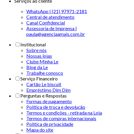
Serviços ao cliente
WhatsApp | (21) 97971-2181
Central de atendimento
Canal Confidencial
Assessoria de Imprensa |
paula@agenciaamais.com.br
Institucional
Sobre nós
Nossas lojas
Clube Minha Le
Blog da Le
Trabalhe conosco
Serviço Financeiro
Cartão Le biscuit
Empréstimo Dim Dim
Perguntas e Respostas
Formas de pagamento
Política de troca e devolução
Termos e condições - retirada na Loja
Termos de compras internacionais
Politica de privacidade
Mapa do site