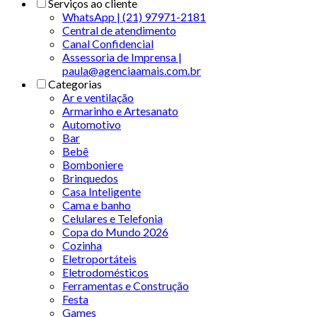
Serviços ao cliente
WhatsApp | (21) 97971-2181
Central de atendimento
Canal Confidencial
Assessoria de Imprensa |
paula@agenciaamais.com.br
Categorias
Ar e ventilação
Armarinho e Artesanato
Automotivo
Bar
Bebê
Bomboniere
Brinquedos
Casa Inteligente
Cama e banho
Celulares e Telefonia
Copa do Mundo 2026
Cozinha
Eletroportáteis
Eletrodomésticos
Ferramentas e Construção
Festa
Games