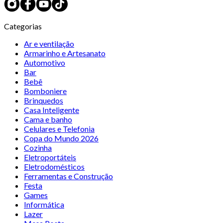
Categorias
Ar e ventilação
Armarinho e Artesanato
Automotivo
Bar
Bebê
Bomboniere
Brinquedos
Casa Inteligente
Cama e banho
Celulares e Telefonia
Copa do Mundo 2026
Cozinha
Eletroportáteis
Eletrodomésticos
Ferramentas e Construção
Festa
Games
Informática
Lazer