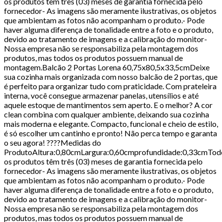
os produtos têm três (03) meses de garantia fornecida pelo
fornecedor- As imagens são meramente ilustrativas, os objetos
que ambientam as fotos não acompanham o produto.- Pode
haver alguma diferença de tonalidade entre a foto e o produto,
devido ao tratamento de imagens e a calibração do monitor-
Nossa empresa não se responsabiliza pela montagem dos
produtos, mas todos os produtos possuem manual de
montagem.Balcão 2 Portas Lorena 60,75x80,5x33,5cmDeixe
sua cozinha mais organizada com nosso balcão de 2 portas, que
é perfeito para organizar tudo com praticidade. Com prateleira
interna, você consegue armazenar panelas, utensílios e até
aquele estoque de mantimentos sem aperto. E o melhor? A cor
clean combina com qualquer ambiente, deixando sua cozinha
mais moderna e elegante. Compacto, funcional e cheio de estilo,
é só escolher um cantinho e pronto! Não perca tempo e garanta
o seu agora! ????Medidas do
ProdutoAltura:0,80cmLargura:0,60cmprofundidade:0,33cmTod
os produtos têm três (03) meses de garantia fornecida pelo
fornecedor- As imagens são meramente ilustrativas, os objetos
que ambientam as fotos não acompanham o produto.- Pode
haver alguma diferença de tonalidade entre a foto e o produto,
devido ao tratamento de imagens e a calibração do monitor-
Nossa empresa não se responsabiliza pela montagem dos
produtos, mas todos os produtos possuem manual de