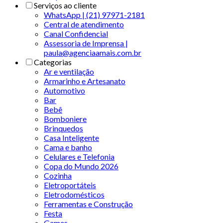
Serviços ao cliente
WhatsApp | (21) 97971-2181
Central de atendimento
Canal Confidencial
Assessoria de Imprensa |
paula@agenciaamais.com.br
Categorias
Ar e ventilação
Armarinho e Artesanato
Automotivo
Bar
Bebê
Bomboniere
Brinquedos
Casa Inteligente
Cama e banho
Celulares e Telefonia
Copa do Mundo 2026
Cozinha
Eletroportáteis
Eletrodomésticos
Ferramentas e Construção
Festa
Games