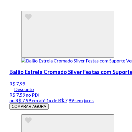
Balão Estrela Cromado Silver Festas com Suport
R$ 7,99
Desconto
R$ 7,59
no PIX
ou
R$ 7,99
em até 1x de
R$ 7,99
sem juros
COMPRAR AGORA