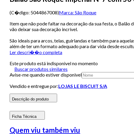
(C�digo:
5044867008
)
Marca:
São Roque
Item que não pode faltar na decoração da sua festa, o Balão 
vão deixar sua decoração incrível.
São ideais para arcos, telas, guirlandas e também para aquelas
além de ter um formato adequado para dar vida desde escultur
Ler descri��o completa
Este produto está indisponivel no momento
Buscar produtos similares
Avise-me quando estiver disponivel
Vendido e entregue por:
LOJAS LE BISCUIT S/A
Descrição do produto
Ficha Técnica
Quem viu também viu