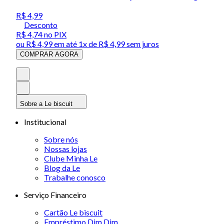
R$ 4,99
Desconto
R$ 4,74
no PIX
ou
R$ 4,99
em até 1x de
R$ 4,99
sem juros
COMPRAR AGORA
Sobre a Le biscuit
Institucional
Sobre nós
Nossas lojas
Clube Minha Le
Blog da Le
Trabalhe conosco
Serviço Financeiro
Cartão Le biscuit
Empréstimo Dim Dim