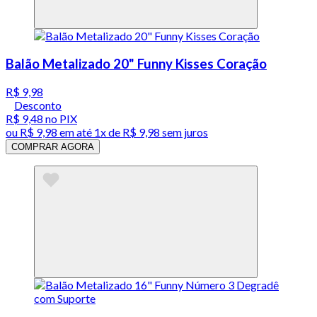
Balão Metalizado 20" Funny Kisses Coração
R$ 9,98
Desconto
R$ 9,48
no PIX
ou
R$ 9,98
em até 1x de
R$ 9,98
sem juros
COMPRAR AGORA