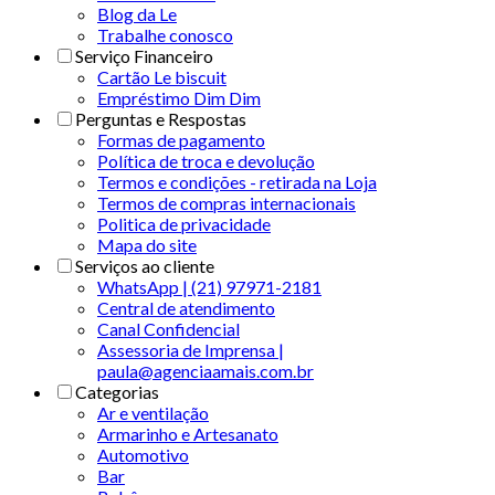
Blog da Le
Trabalhe conosco
Serviço Financeiro
Cartão Le biscuit
Empréstimo Dim Dim
Perguntas e Respostas
Formas de pagamento
Política de troca e devolução
Termos e condições - retirada na Loja
Termos de compras internacionais
Politica de privacidade
Mapa do site
Serviços ao cliente
WhatsApp | (21) 97971-2181
Central de atendimento
Canal Confidencial
Assessoria de Imprensa |
paula@agenciaamais.com.br
Categorias
Ar e ventilação
Armarinho e Artesanato
Automotivo
Bar