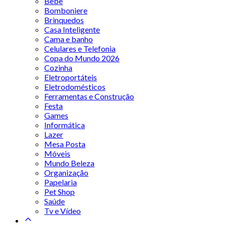
Bebê
Bomboniere
Brinquedos
Casa Inteligente
Cama e banho
Celulares e Telefonia
Copa do Mundo 2026
Cozinha
Eletroportáteis
Eletrodomésticos
Ferramentas e Construção
Festa
Games
Informática
Lazer
Mesa Posta
Móveis
Mundo Beleza
Organização
Papelaria
Pet Shop
Saúde
Tv e Vídeo