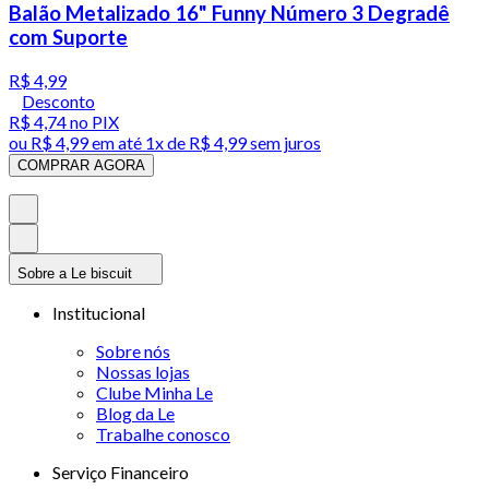
Balão Metalizado 16" Funny Número 3 Degradê
com Suporte
R$ 4,99
Desconto
R$ 4,74
no PIX
ou
R$ 4,99
em até 1x de
R$ 4,99
sem juros
COMPRAR AGORA
Sobre a Le biscuit
Institucional
Sobre nós
Nossas lojas
Clube Minha Le
Blog da Le
Trabalhe conosco
Serviço Financeiro