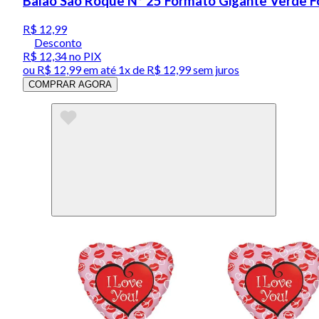
Balão São Roque Nº 25 Formato Gigante Verde F
R$ 12,99
Desconto
R$ 12,34
no PIX
ou
R$ 12,99
em até 1x de
R$ 12,99
sem juros
COMPRAR AGORA