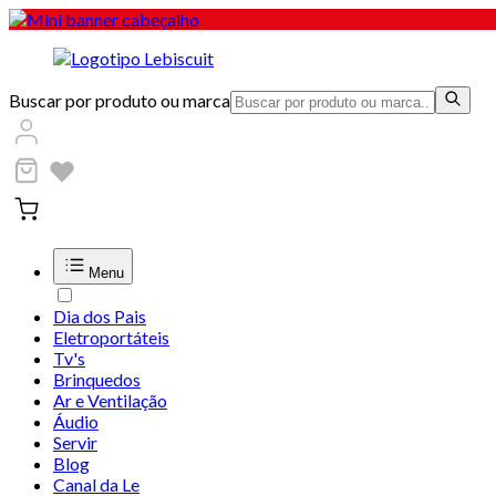
Buscar por produto ou marca
Menu
Dia dos Pais
Eletroportáteis
Tv's
Brinquedos
Ar e Ventilação
Áudio
Servir
Blog
Canal da Le