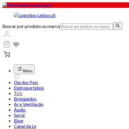
Buscar por produto ou marca
Menu
Dia dos Pais
Eletroportáteis
Tv's
Brinquedos
Ar e Ventilação
Áudio
Servir
Blog
Canal da Le