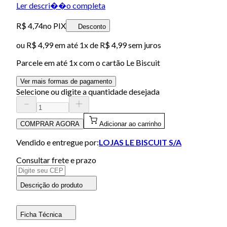
Ler descri��o completa
R$ 4,74
no PIX
Desconto
ou
R$ 4,99
em até 1x de
R$ 4,99
sem juros
Parcele em até
1
x com o cartão
Le Biscuit
Ver mais formas de pagamento
Selecione ou digite a quantidade desejada
COMPRAR AGORA
Adicionar ao carrinho
Vendido e entregue por:
LOJAS LE BISCUIT S/A
Consultar frete e prazo
Descrição do produto
Ficha Técnica