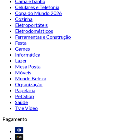
Cama e banho
Celulares e Telefonia
Copa do Mundo 2026
Cozinha
Eletroportáteis
Eletrodomésticos
Ferramentas e Construção
Festa
Games
Informática
Lazer
Mesa Posta
Móveis
Mundo Beleza
Organização
Papelaria
Pet Shop
Saúde
Tv e Vídeo
Pagamento