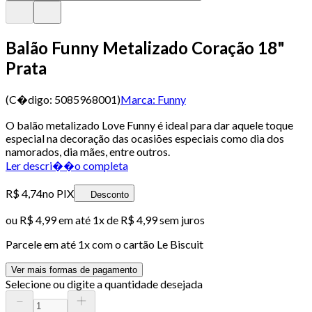
Balão Funny Metalizado Coração 18"
Prata
(C�digo:
5085968001
)
Marca:
Funny
O balão metalizado Love Funny é ideal para dar aquele toque
especial na decoração das ocasiões especiais como dia dos
namorados, dia mães, entre outros.
Ler descri��o completa
R$ 4,74
no PIX
Desconto
ou
R$ 4,99
em até 1x de
R$ 4,99
sem juros
Parcele em até
1
x com o cartão
Le Biscuit
Ver mais formas de pagamento
Selecione ou digite a quantidade desejada