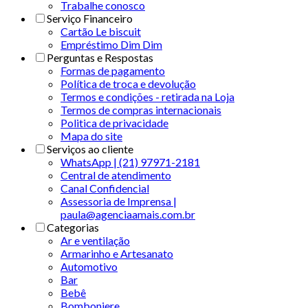
Trabalhe conosco
Serviço Financeiro
Cartão Le biscuit
Empréstimo Dim Dim
Perguntas e Respostas
Formas de pagamento
Política de troca e devolução
Termos e condições - retirada na Loja
Termos de compras internacionais
Politica de privacidade
Mapa do site
Serviços ao cliente
WhatsApp | (21) 97971-2181
Central de atendimento
Canal Confidencial
Assessoria de Imprensa |
paula@agenciaamais.com.br
Categorias
Ar e ventilação
Armarinho e Artesanato
Automotivo
Bar
Bebê
Bomboniere