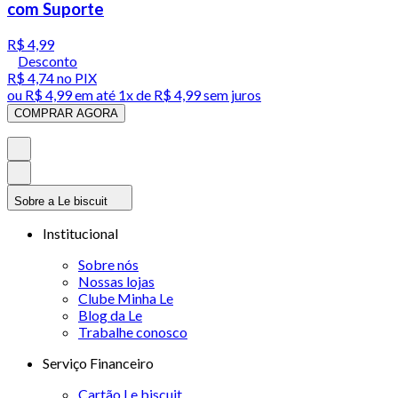
com Suporte
R$ 4,99
Desconto
R$ 4,74
no PIX
ou
R$ 4,99
em até 1x de
R$ 4,99
sem juros
COMPRAR AGORA
Sobre a Le biscuit
Institucional
Sobre nós
Nossas lojas
Clube Minha Le
Blog da Le
Trabalhe conosco
Serviço Financeiro
Cartão Le biscuit