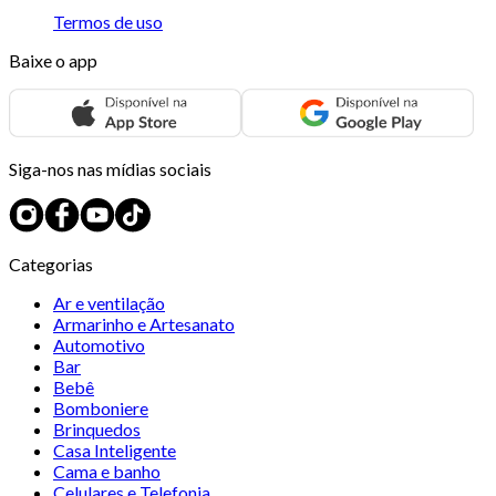
Termos de uso
Baixe o app
Siga-nos nas mídias sociais
Categorias
Ar e ventilação
Armarinho e Artesanato
Automotivo
Bar
Bebê
Bomboniere
Brinquedos
Casa Inteligente
Cama e banho
Celulares e Telefonia