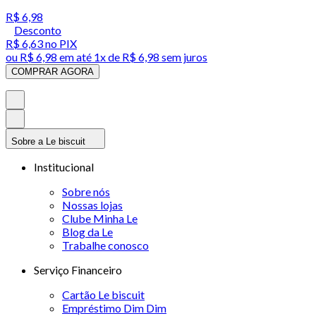
R$ 6,98
Desconto
R$ 6,63
no PIX
ou
R$ 6,98
em até 1x de
R$ 6,98
sem juros
COMPRAR AGORA
Sobre a Le biscuit
Institucional
Sobre nós
Nossas lojas
Clube Minha Le
Blog da Le
Trabalhe conosco
Serviço Financeiro
Cartão Le biscuit
Empréstimo Dim Dim