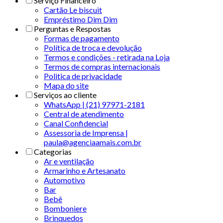
Serviço Financeiro
Cartão Le biscuit
Empréstimo Dim Dim
Perguntas e Respostas
Formas de pagamento
Política de troca e devolução
Termos e condições - retirada na Loja
Termos de compras internacionais
Politica de privacidade
Mapa do site
Serviços ao cliente
WhatsApp | (21) 97971-2181
Central de atendimento
Canal Confidencial
Assessoria de Imprensa |
paula@agenciaamais.com.br
Categorias
Ar e ventilação
Armarinho e Artesanato
Automotivo
Bar
Bebê
Bomboniere
Brinquedos