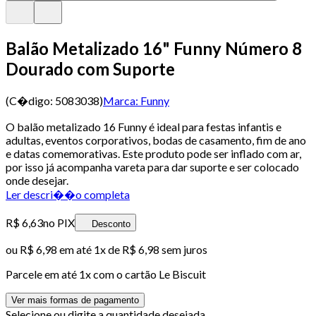
Balão Metalizado 16" Funny Número 8
Dourado com Suporte
(C�digo:
5083038
)
Marca:
Funny
O balão metalizado 16 Funny é ideal para festas infantis e
adultas, eventos corporativos, bodas de casamento, fim de ano
e datas comemorativas. Este produto pode ser inflado com ar,
por isso já acompanha vareta para dar suporte e ser colocado
onde desejar.
Ler descri��o completa
R$ 6,63
no PIX
Desconto
ou
R$ 6,98
em até 1x de
R$ 6,98
sem juros
Parcele em até
1
x com o cartão
Le Biscuit
Ver mais formas de pagamento
Selecione ou digite a quantidade desejada