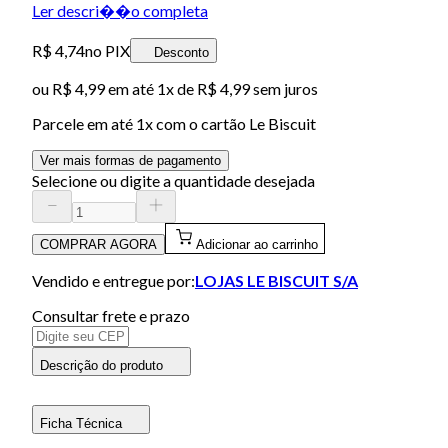
Ler descri��o completa
R$ 4,74
no PIX
Desconto
ou
R$ 4,99
em até 1x de
R$ 4,99
sem juros
Parcele em até
1
x com o cartão
Le Biscuit
Ver mais formas de pagamento
Selecione ou digite a quantidade desejada
COMPRAR AGORA
Adicionar ao carrinho
Vendido e entregue por:
LOJAS LE BISCUIT S/A
Consultar frete e prazo
Descrição do produto
Ficha Técnica