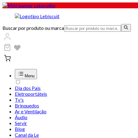
Buscar por produto ou marca
Menu
Dia dos Pais
Eletroportáteis
Tv's
Brinquedos
Ar e Ventilação
Áudio
Servir
Blog
Canal da Le