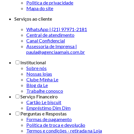
Politica de privacidade
Mapa do site
Serviços ao cliente
WhatsApp | (21) 97971-2181
Central de atendimento
Canal Confidencial
Assessoria de Imprensa |
paula@agenciaamais.com.br
Institucional
Sobre nós
Nossas lojas
Clube Minha Le
Blog da Le
Trabalhe conosco
Serviço Financeiro
Cartão Le biscuit
Empréstimo Dim Dim
Perguntas e Respostas
Formas de pagamento
Política de troca e devolução
Termos e condições - retirada na Loja