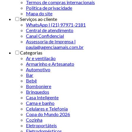
Termos de compras internacionais
Politica de privacidade
Mapa do site
Serviços ao cliente
WhatsApp | (21) 97971-2181
Central de atendimento
Canal Confidencial
Assessoria de Imprensa |
paula@agenciaamais.com.br
Categorias
Ar e ventilação
Armarinho e Artesanato
Automotivo
Bar
Bebê
Bomboniere
Brinquedos
Casa Inteligente
Cama e banho
Celulares e Telefonia
Copa do Mundo 2026
Cozinha
Eletroportáteis
Eletrodomésticos