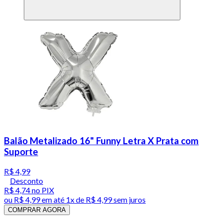
Balão Metalizado 16" Funny Letra X Prata com
Suporte
R$ 4,99
Desconto
R$ 4,74
no PIX
ou
R$ 4,99
em até 1x de
R$ 4,99
sem juros
COMPRAR AGORA