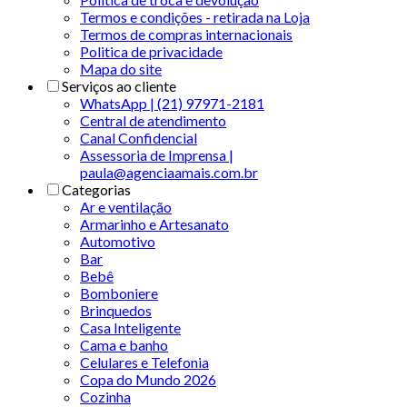
Termos e condições - retirada na Loja
Termos de compras internacionais
Politica de privacidade
Mapa do site
Serviços ao cliente
WhatsApp | (21) 97971-2181
Central de atendimento
Canal Confidencial
Assessoria de Imprensa |
paula@agenciaamais.com.br
Categorias
Ar e ventilação
Armarinho e Artesanato
Automotivo
Bar
Bebê
Bomboniere
Brinquedos
Casa Inteligente
Cama e banho
Celulares e Telefonia
Copa do Mundo 2026
Cozinha