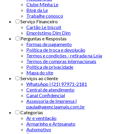
Clube Minha Le
Blog da Le
Trabalhe conosco
Serviço Financeiro
Cartão Le biscuit
Empréstimo Dim Dim
Perguntas e Respostas
Formas de pagamento
Política de troca e devolução
Termos e condições - retirada na Loja
Termos de compras internacionais
Politica de privacidade
Mapa do site
Serviços ao cliente
WhatsApp | (21) 97971-2181
Central de atendimento
Canal Confidencial
Assessoria de Imprensa |
paula@agenciaamais.com.br
Categorias
Ar e ventilação
Armarinho e Artesanato
Automotivo