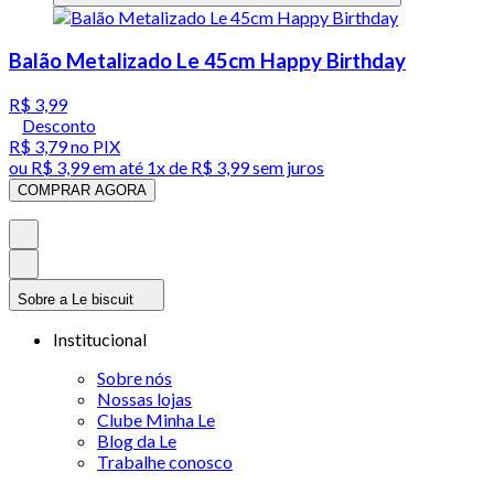
Balão Metalizado Le 45cm Happy Birthday
R$ 3,99
Desconto
R$ 3,79
no PIX
ou
R$ 3,99
em até 1x de
R$ 3,99
sem juros
COMPRAR AGORA
Sobre a Le biscuit
Institucional
Sobre nós
Nossas lojas
Clube Minha Le
Blog da Le
Trabalhe conosco