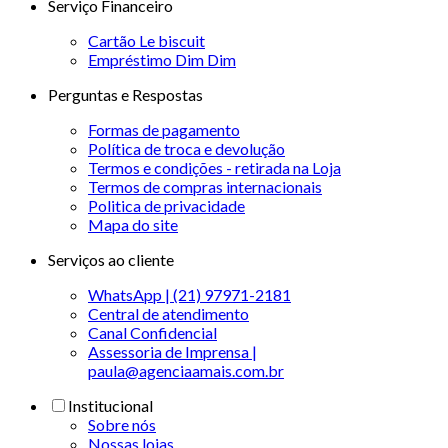
Serviço Financeiro
Cartão Le biscuit
Empréstimo Dim Dim
Perguntas e Respostas
Formas de pagamento
Política de troca e devolução
Termos e condições - retirada na Loja
Termos de compras internacionais
Politica de privacidade
Mapa do site
Serviços ao cliente
WhatsApp | (21) 97971-2181
Central de atendimento
Canal Confidencial
Assessoria de Imprensa |
paula@agenciaamais.com.br
Institucional
Sobre nós
Nossas lojas