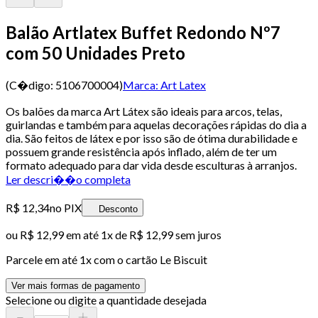
Balão Artlatex Buffet Redondo Nº7
com 50 Unidades Preto
(C�digo:
5106700004
)
Marca:
Art Latex
Os balões da marca Art Látex são ideais para arcos, telas,
guirlandas e também para aquelas decorações rápidas do dia a
dia. São feitos de látex e por isso são de ótima durabilidade e
possuem grande resistência após inflado, além de ter um
formato adequado para dar vida desde esculturas à arranjos.
Ler descri��o completa
R$ 12,34
no PIX
Desconto
ou
R$ 12,99
em até 1x de
R$ 12,99
sem juros
Parcele em até
1
x com o cartão
Le Biscuit
Ver mais formas de pagamento
Selecione ou digite a quantidade desejada