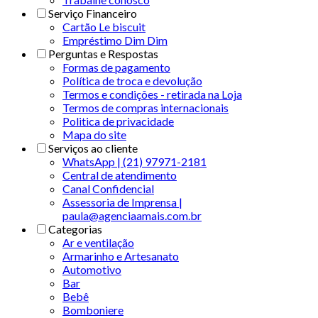
Serviço Financeiro
Cartão Le biscuit
Empréstimo Dim Dim
Perguntas e Respostas
Formas de pagamento
Política de troca e devolução
Termos e condições - retirada na Loja
Termos de compras internacionais
Politica de privacidade
Mapa do site
Serviços ao cliente
WhatsApp | (21) 97971-2181
Central de atendimento
Canal Confidencial
Assessoria de Imprensa |
paula@agenciaamais.com.br
Categorias
Ar e ventilação
Armarinho e Artesanato
Automotivo
Bar
Bebê
Bomboniere