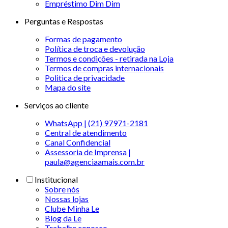
Empréstimo Dim Dim
Perguntas e Respostas
Formas de pagamento
Política de troca e devolução
Termos e condições - retirada na Loja
Termos de compras internacionais
Politica de privacidade
Mapa do site
Serviços ao cliente
WhatsApp | (21) 97971-2181
Central de atendimento
Canal Confidencial
Assessoria de Imprensa |
paula@agenciaamais.com.br
Institucional
Sobre nós
Nossas lojas
Clube Minha Le
Blog da Le
Trabalhe conosco