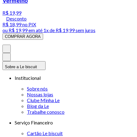
Vermelho
R$ 19,99
Desconto
R$ 18,99
no PIX
ou
R$ 19,99
em até 1x de
R$ 19,99
sem juros
COMPRAR AGORA
Sobre a Le biscuit
Institucional
Sobre nós
Nossas lojas
Clube Minha Le
Blog da Le
Trabalhe conosco
Serviço Financeiro
Cartão Le biscuit