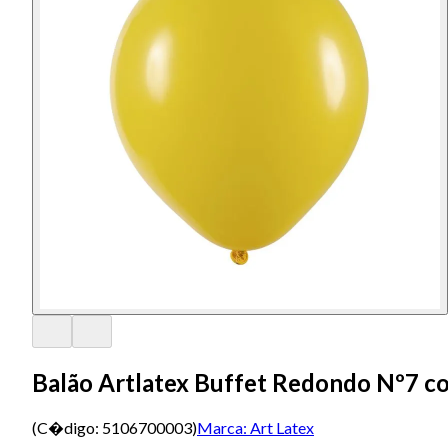
Balão Artlatex Buffet Redondo Nº7 c
(C�digo:
5106700003
)
Marca:
Art Latex