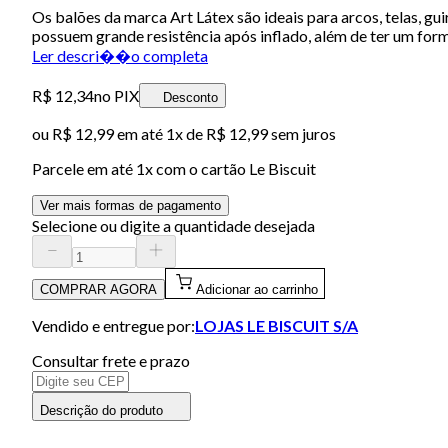
Os balões da marca Art Látex são ideais para arcos, telas, gu
possuem grande resistência após inflado, além de ter um form
Ler descri��o completa
R$ 12,34
no PIX
Desconto
ou
R$ 12,99
em até 1x de
R$ 12,99
sem juros
Parcele em até
1
x com o cartão
Le Biscuit
Ver mais formas de pagamento
Selecione ou digite a quantidade desejada
COMPRAR AGORA
Adicionar ao carrinho
Vendido e entregue por:
LOJAS LE BISCUIT S/A
Consultar frete e prazo
Descrição do produto