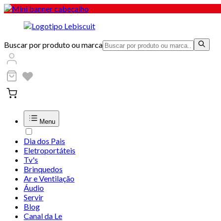
Buscar por produto ou marca
Menu
Dia dos Pais
Eletroportáteis
Tv's
Brinquedos
Ar e Ventilação
Áudio
Servir
Blog
Canal da Le