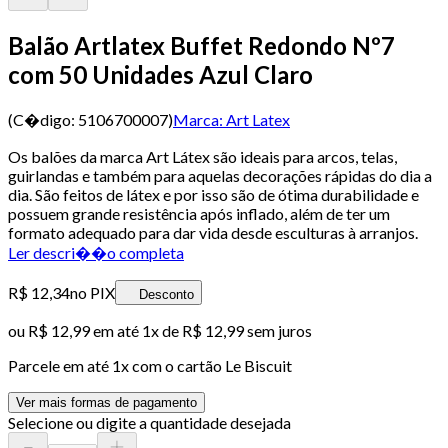
Balão Artlatex Buffet Redondo Nº7
com 50 Unidades Azul Claro
(C�digo:
5106700007
)
Marca:
Art Latex
Os balões da marca Art Látex são ideais para arcos, telas,
guirlandas e também para aquelas decorações rápidas do dia a
dia. São feitos de látex e por isso são de ótima durabilidade e
possuem grande resistência após inflado, além de ter um
formato adequado para dar vida desde esculturas à arranjos.
Ler descri��o completa
R$ 12,34
no PIX
Desconto
ou
R$ 12,99
em até 1x de
R$ 12,99
sem juros
Parcele em até
1
x com o cartão
Le Biscuit
Ver mais formas de pagamento
Selecione ou digite a quantidade desejada