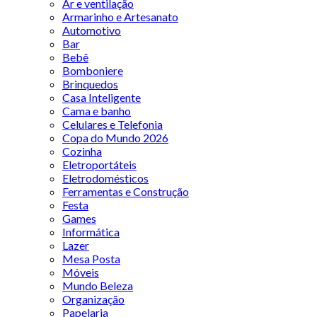
Ar e ventilação
Armarinho e Artesanato
Automotivo
Bar
Bebê
Bomboniere
Brinquedos
Casa Inteligente
Cama e banho
Celulares e Telefonia
Copa do Mundo 2026
Cozinha
Eletroportáteis
Eletrodomésticos
Ferramentas e Construção
Festa
Games
Informática
Lazer
Mesa Posta
Móveis
Mundo Beleza
Organização
Papelaria