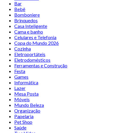
Bar
Bebê
Bomboniere
Brinquedos
Casa Inteligente
Cama e banho
Celulares e Telefonia
Copa do Mundo 2026
Cozinha
Eletroportáteis
Eletrodomésticos
Ferramentas e Construção
Festa
Games
Informática
Lazer
Mesa Posta
Móveis
Mundo Beleza
Organização
Papelaria
Pet Shop
Saúde