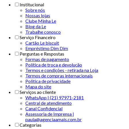
Institucional
Sobre nós
Nossas lojas
Clube Minha Le
Blog da Le
Trabalhe conosco
Serviço Financeiro
Cartão Le biscuit
Empréstimo Dim Dim
Perguntas e Respostas
Formas de pagamento
Política de troca e devolução
Termos e condições - retirada na Loja
Termos de compras internacionais
Politica de privacidade
Mapa do site
Serviços ao cliente
WhatsApp | (21) 97971-2181
Central de atendimento
Canal Confidencial
Assessoria de Imprensa |
paula@agenciaamais.com.br
Categorias