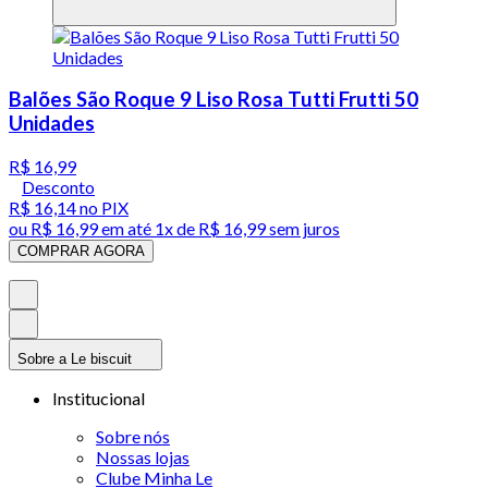
Balões São Roque 9 Liso Rosa Tutti Frutti 50
Unidades
R$ 16,99
Desconto
R$ 16,14
no PIX
ou
R$ 16,99
em até 1x de
R$ 16,99
sem juros
COMPRAR AGORA
Sobre a Le biscuit
Institucional
Sobre nós
Nossas lojas
Clube Minha Le