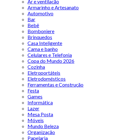
Ar e ventilação
Armarinho e Artesanato
Automotivo
Bar
Bebê
Bomboniere
Brinquedos
Casa Inteligente
Cama e banho
Celulares e Telefonia
Copa do Mundo 2026
Cozinha
Eletroportáteis
Eletrodomésticos
Ferramentas e Construção
Festa
Games
Informática
Lazer
Mesa Posta
Móveis
Mundo Beleza
Organização
Papelaria