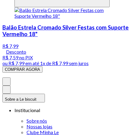
Balão Estrela Cromado Silver Festas com Suporte
Vermelho 18"
R$ 7,99
Desconto
R$ 7,59
no PIX
ou
R$ 7,99
em até 1x de
R$ 7,99
sem juros
COMPRAR AGORA
Sobre a Le biscuit
Institucional
Sobre nós
Nossas lojas
Clube Minha Le