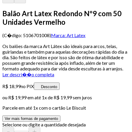
Balão Art Latex Redondo Nº9 com 50
Unidades Vermelho
(C�digo:
5106701008
)
Marca:
Art Latex
Os balões da marca Art Látex são ideais para arcos, telas,
guirlandas e também para aquelas decorações rápidas do dia a
dia. São feitos de látex e por isso são de ótima durabilidade e
possuem grande resistência após inflado, além de ter um
formato adequado para dar vida desde esculturas à arranjos.
Ler descri��o completa
R$ 18,99
no PIX
Desconto
ou
R$ 19,99
em até 1x de
R$ 19,99
sem juros
Parcele em até
1
x com o cartão
Le Biscuit
Ver mais formas de pagamento
Selecione ou digite a quantidade desejada