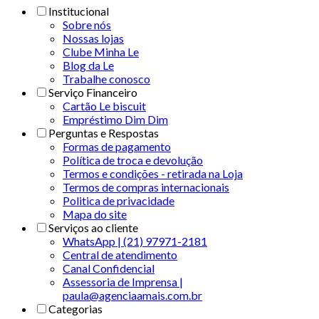
Institucional
Sobre nós
Nossas lojas
Clube Minha Le
Blog da Le
Trabalhe conosco
Serviço Financeiro
Cartão Le biscuit
Empréstimo Dim Dim
Perguntas e Respostas
Formas de pagamento
Política de troca e devolução
Termos e condições - retirada na Loja
Termos de compras internacionais
Politica de privacidade
Mapa do site
Serviços ao cliente
WhatsApp | (21) 97971-2181
Central de atendimento
Canal Confidencial
Assessoria de Imprensa |
paula@agenciaamais.com.br
Categorias