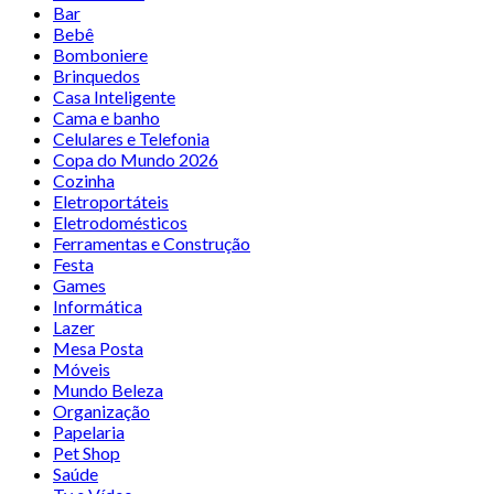
Bar
Bebê
Bomboniere
Brinquedos
Casa Inteligente
Cama e banho
Celulares e Telefonia
Copa do Mundo 2026
Cozinha
Eletroportáteis
Eletrodomésticos
Ferramentas e Construção
Festa
Games
Informática
Lazer
Mesa Posta
Móveis
Mundo Beleza
Organização
Papelaria
Pet Shop
Saúde