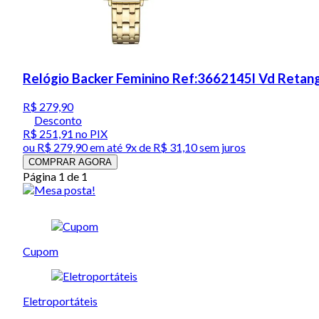
Relógio Backer Feminino Ref:3662145l Vd Retan
R$ 279,90
Desconto
R$ 251,91
no PIX
ou
R$ 279,90
em até
9x de R$ 31,10 sem juros
COMPRAR AGORA
Página 1 de 1
Cupom
Eletroportáteis