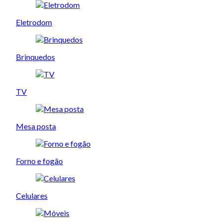
Eletrodom
Brinquedos
TV
Mesa posta
Forno e fogão
Celulares