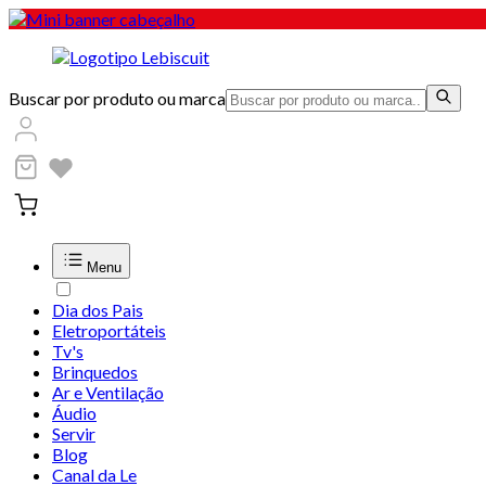
Buscar por produto ou marca
Menu
Dia dos Pais
Eletroportáteis
Tv's
Brinquedos
Ar e Ventilação
Áudio
Servir
Blog
Canal da Le