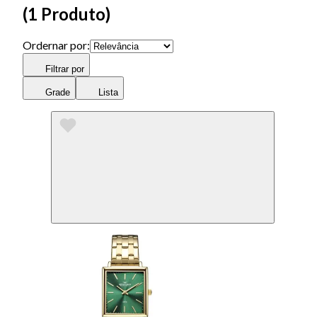
(
1 Produto
)
Ordernar por:
Filtrar por
Grade
Lista