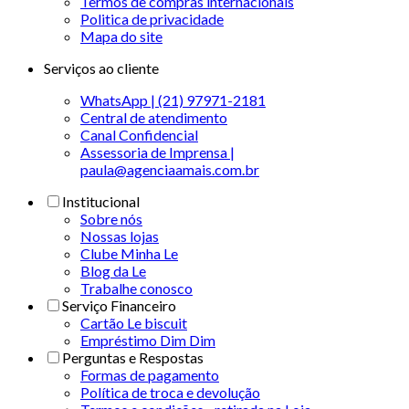
Termos de compras internacionais
Politica de privacidade
Mapa do site
Serviços ao cliente
WhatsApp | (21) 97971-2181
Central de atendimento
Canal Confidencial
Assessoria de Imprensa |
paula@agenciaamais.com.br
Institucional
Sobre nós
Nossas lojas
Clube Minha Le
Blog da Le
Trabalhe conosco
Serviço Financeiro
Cartão Le biscuit
Empréstimo Dim Dim
Perguntas e Respostas
Formas de pagamento
Política de troca e devolução