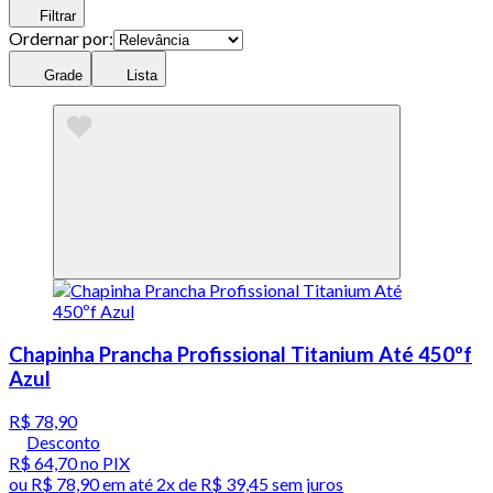
Filtrar
Ordernar por:
Grade
Lista
Chapinha Prancha Profissional Titanium Até 450ºf
Azul
R$ 78,90
Desconto
R$ 64,70
no PIX
ou
R$ 78,90
em até
2x de R$ 39,45 sem juros