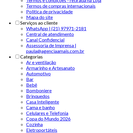
Termos e condições - retirada na Loja
Termos de compras internacionais
Politica de privacidade
Mapa do site
Serviços ao cliente
WhatsApp | (21) 97971-2181
Central de atendimento
Canal Confidencial
Assessoria de Imprensa |
paula@agenciaamais.com.br
Categorias
Ar e ventilação
Armarinho e Artesanato
Automotivo
Bar
Bebê
Bomboniere
Brinquedos
Casa Inteligente
Cama e banho
Celulares e Telefonia
Copa do Mundo 2026
Cozinha
Eletroportáteis