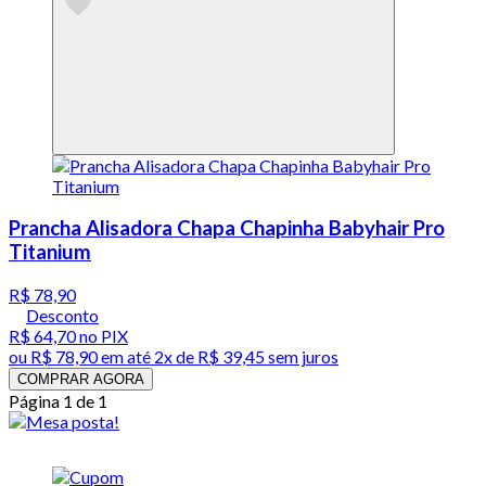
Prancha Alisadora Chapa Chapinha Babyhair Pro
Titanium
R$ 78,90
Desconto
R$ 64,70
no PIX
ou
R$ 78,90
em até
2x de R$ 39,45 sem juros
COMPRAR AGORA
Página 1 de 1