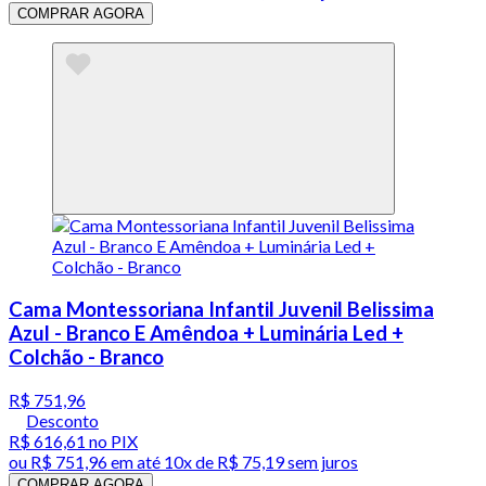
COMPRAR AGORA
Cama Montessoriana Infantil Juvenil Belissima
Azul - Branco E Amêndoa + Luminária Led +
Colchão - Branco
R$ 751,96
Desconto
R$ 616,61
no PIX
ou
R$ 751,96
em até
10x de R$ 75,19 sem juros
COMPRAR AGORA