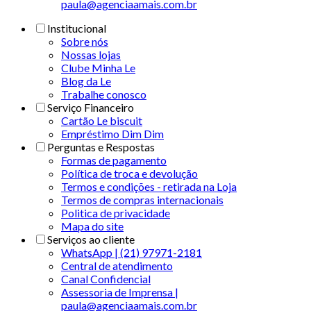
paula@agenciaamais.com.br
Institucional
Sobre nós
Nossas lojas
Clube Minha Le
Blog da Le
Trabalhe conosco
Serviço Financeiro
Cartão Le biscuit
Empréstimo Dim Dim
Perguntas e Respostas
Formas de pagamento
Política de troca e devolução
Termos e condições - retirada na Loja
Termos de compras internacionais
Politica de privacidade
Mapa do site
Serviços ao cliente
WhatsApp | (21) 97971-2181
Central de atendimento
Canal Confidencial
Assessoria de Imprensa |
paula@agenciaamais.com.br