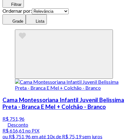
Filtrar
Ordernar por:
Grade
Lista
Cama Montessoriana Infantil Juvenil Belissima
Preta - Branca E Mel + Colchão - Branco
R$ 751,96
Desconto
R$ 616,61
no PIX
ou
R$ 751,96
em até
10x de R$ 75,19 sem juros