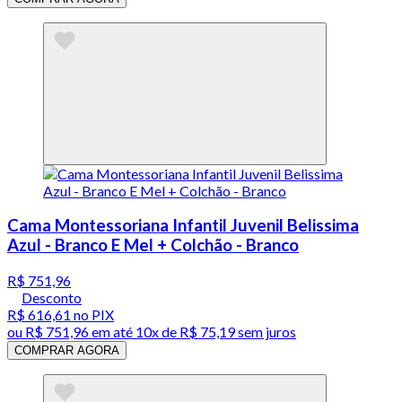
Cama Montessoriana Infantil Juvenil Belissima
Azul - Branco E Mel + Colchão - Branco
R$ 751,96
Desconto
R$ 616,61
no PIX
ou
R$ 751,96
em até
10x de R$ 75,19 sem juros
COMPRAR AGORA