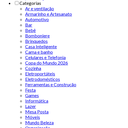
Categorias
Ar e ventilação
Armarinho e Artesanato
Automotivo
Bar
Bebê
Bomboniere
Brinquedos
Casa Inteligente
Cama e banho
Celulares e Telefonia
Copa do Mundo 2026
Cozinha
Eletroportáteis
Eletrodomésticos
Ferramentas e Construção
Festa
Games
Informática
Lazer
Mesa Posta
Móveis
Mundo Beleza
Organização