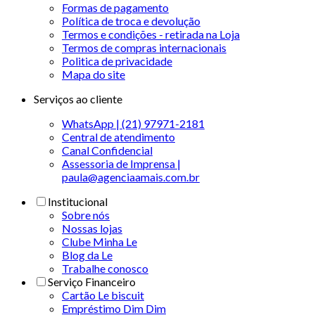
Formas de pagamento
Política de troca e devolução
Termos e condições - retirada na Loja
Termos de compras internacionais
Politica de privacidade
Mapa do site
Serviços ao cliente
WhatsApp | (21) 97971-2181
Central de atendimento
Canal Confidencial
Assessoria de Imprensa |
paula@agenciaamais.com.br
Institucional
Sobre nós
Nossas lojas
Clube Minha Le
Blog da Le
Trabalhe conosco
Serviço Financeiro
Cartão Le biscuit
Empréstimo Dim Dim