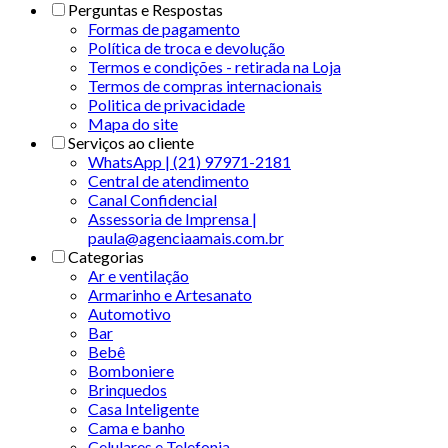
Perguntas e Respostas
Formas de pagamento
Política de troca e devolução
Termos e condições - retirada na Loja
Termos de compras internacionais
Politica de privacidade
Mapa do site
Serviços ao cliente
WhatsApp | (21) 97971-2181
Central de atendimento
Canal Confidencial
Assessoria de Imprensa |
paula@agenciaamais.com.br
Categorias
Ar e ventilação
Armarinho e Artesanato
Automotivo
Bar
Bebê
Bomboniere
Brinquedos
Casa Inteligente
Cama e banho
Celulares e Telefonia