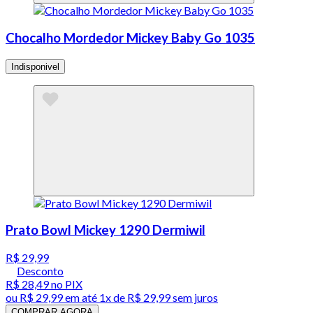
Chocalho Mordedor Mickey Baby Go 1035
Indisponivel
Prato Bowl Mickey 1290 Dermiwil
R$ 29,99
Desconto
R$ 28,49
no PIX
ou
R$ 29,99
em até 1x de
R$ 29,99
sem juros
COMPRAR AGORA