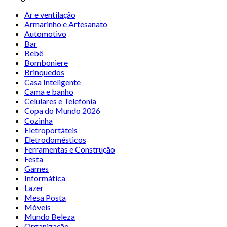
Ar e ventilação
Armarinho e Artesanato
Automotivo
Bar
Bebê
Bomboniere
Brinquedos
Casa Inteligente
Cama e banho
Celulares e Telefonia
Copa do Mundo 2026
Cozinha
Eletroportáteis
Eletrodomésticos
Ferramentas e Construção
Festa
Games
Informática
Lazer
Mesa Posta
Móveis
Mundo Beleza
Organização