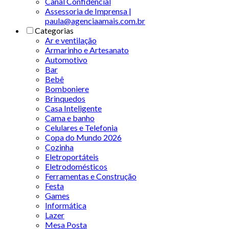
Canal Confidencial
Assessoria de Imprensa |
paula@agenciaamais.com.br
Categorias
Ar e ventilação
Armarinho e Artesanato
Automotivo
Bar
Bebê
Bomboniere
Brinquedos
Casa Inteligente
Cama e banho
Celulares e Telefonia
Copa do Mundo 2026
Cozinha
Eletroportáteis
Eletrodomésticos
Ferramentas e Construção
Festa
Games
Informática
Lazer
Mesa Posta