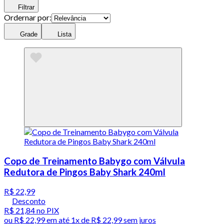
Filtrar
Ordernar por:
Grade
Lista
Copo de Treinamento Babygo com Válvula
Redutora de Pingos Baby Shark 240ml
R$ 22,99
Desconto
R$ 21,84
no PIX
ou
R$ 22,99
em até 1x de
R$ 22,99
sem juros