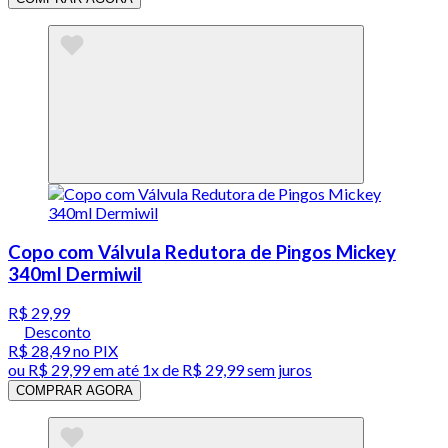
Copo com Válvula Redutora de Pingos Mickey
340ml Dermiwil
R$ 29,99
Desconto
R$ 28,49
no PIX
ou
R$ 29,99
em até 1x de
R$ 29,99
sem juros
COMPRAR AGORA