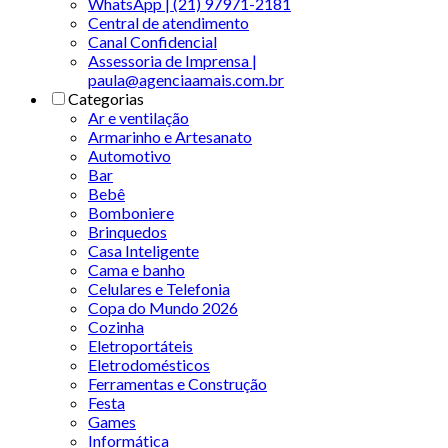
WhatsApp | (21) 97971-2181
Central de atendimento
Canal Confidencial
Assessoria de Imprensa |
paula@agenciaamais.com.br
Categorias
Ar e ventilação
Armarinho e Artesanato
Automotivo
Bar
Bebê
Bomboniere
Brinquedos
Casa Inteligente
Cama e banho
Celulares e Telefonia
Copa do Mundo 2026
Cozinha
Eletroportáteis
Eletrodomésticos
Ferramentas e Construção
Festa
Games
Informática