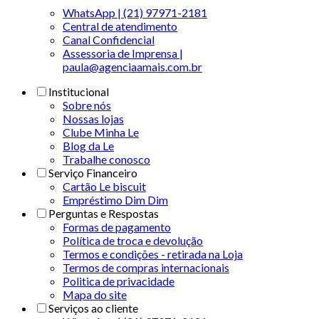
WhatsApp | (21) 97971-2181
Central de atendimento
Canal Confidencial
Assessoria de Imprensa |
paula@agenciaamais.com.br
Institucional
Sobre nós
Nossas lojas
Clube Minha Le
Blog da Le
Trabalhe conosco
Serviço Financeiro
Cartão Le biscuit
Empréstimo Dim Dim
Perguntas e Respostas
Formas de pagamento
Política de troca e devolução
Termos e condições - retirada na Loja
Termos de compras internacionais
Politica de privacidade
Mapa do site
Serviços ao cliente