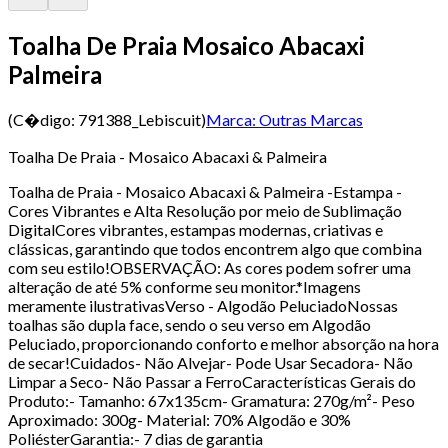
Toalha De Praia Mosaico Abacaxi
Palmeira
(C�digo:
791388_Lebiscuit
)
Marca:
Outras Marcas
Toalha De Praia - Mosaico Abacaxi & Palmeira
Toalha de Praia - Mosaico Abacaxi & Palmeira -Estampa -
Cores Vibrantes e Alta Resolução por meio de Sublimação
DigitalCores vibrantes, estampas modernas, criativas e
clássicas, garantindo que todos encontrem algo que combina
com seu estilo!OBSERVAÇÃO: As cores podem sofrer uma
alteração de até 5% conforme seu monitor.*Imagens
meramente ilustrativasVerso - Algodão PeluciadoNossas
toalhas são dupla face, sendo o seu verso em Algodão
Peluciado, proporcionando conforto e melhor absorção na hora
de secar!Cuidados- Não Alvejar- Pode Usar Secadora- Não
Limpar a Seco- Não Passar a FerroCaracterísticas Gerais do
Produto:- Tamanho: 67x135cm- Gramatura: 270g/m²- Peso
Aproximado: 300g- Material: 70% Algodão e 30%
PoliésterGarantia:- 7 dias de garantia