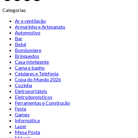
Categorias
Ar e ventilação
Armarinho e Artesanato
Automotivo
Bar
Bebê
Bomboniere
Brinquedos
Casa Inteligente
Cama e banho
Celulares e Telefonia
Copa do Mundo 2026
Cozinha
Eletroportáteis
Eletrodomésticos
Ferramentas e Construção
Festa
Games
Informática
Lazer
Mesa Posta
Móveis