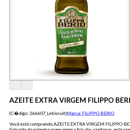
AZEITE EXTRA VIRGEM FILIPPO BER
(C�digo:
266607_Lebiscuit
)
Marca:
FILIPPO BERIO
Você está comprando:AZEITE EXTRA VIRGEM FILIPPO BERIO
Extraído da primeira prensagem a frio das azeitonas, este aze