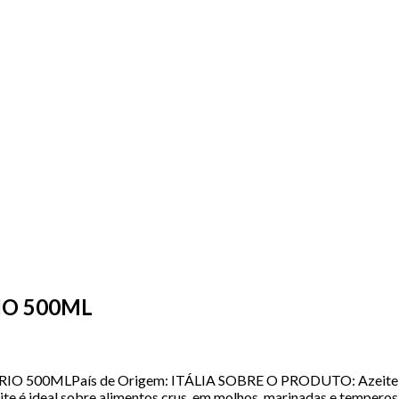
IO 500ML
 500MLPaís de Origem: ITÁLIA SOBRE O PRODUTO: Azeite Virgem
ite é ideal sobre alimentos crus, em molhos, marinadas e temperos