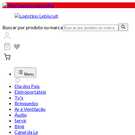
Buscar por produto ou marca
Menu
Dia dos Pais
Eletroportáteis
Tv's
Brinquedos
Ar e Ventilação
Áudio
Servir
Blog
Canal da Le