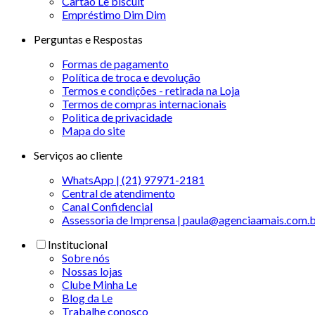
Cartão Le biscuit
Empréstimo Dim Dim
Perguntas e Respostas
Formas de pagamento
Política de troca e devolução
Termos e condições - retirada na Loja
Termos de compras internacionais
Politica de privacidade
Mapa do site
Serviços ao cliente
WhatsApp | (21) 97971-2181
Central de atendimento
Canal Confidencial
Assessoria de Imprensa | paula@agenciaamais.com.
Institucional
Sobre nós
Nossas lojas
Clube Minha Le
Blog da Le
Trabalhe conosco