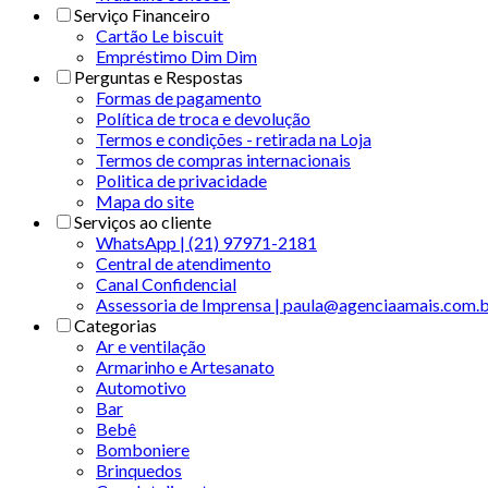
Serviço Financeiro
Cartão Le biscuit
Empréstimo Dim Dim
Perguntas e Respostas
Formas de pagamento
Política de troca e devolução
Termos e condições - retirada na Loja
Termos de compras internacionais
Politica de privacidade
Mapa do site
Serviços ao cliente
WhatsApp | (21) 97971-2181
Central de atendimento
Canal Confidencial
Assessoria de Imprensa | paula@agenciaamais.com.
Categorias
Ar e ventilação
Armarinho e Artesanato
Automotivo
Bar
Bebê
Bomboniere
Brinquedos