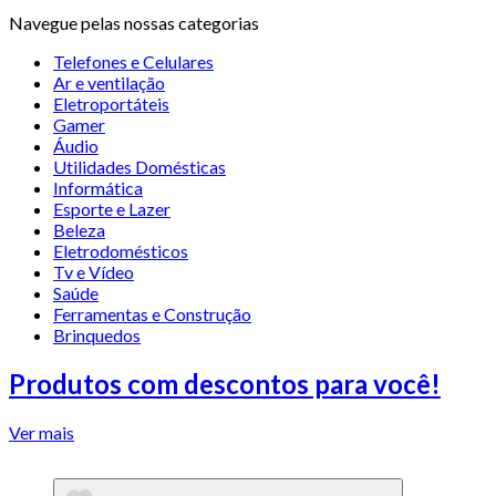
Navegue pelas nossas categorias
Telefones e Celulares
Ar e ventilação
Eletroportáteis
Gamer
Áudio
Utilidades Domésticas
Informática
Esporte e Lazer
Beleza
Eletrodomésticos
Tv e Vídeo
Saúde
Ferramentas e Construção
Brinquedos
Produtos com descontos para você!
Ver mais