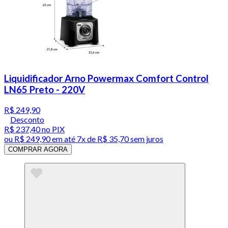
Liquidificador Arno Powermax Comfort Control
LN65 Preto - 220V
R$ 249,90
Desconto
R$ 237,40
no PIX
ou
R$ 249,90
em até
7x de R$ 35,70 sem juros
COMPRAR AGORA