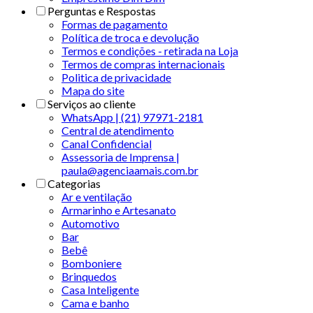
Perguntas e Respostas
Formas de pagamento
Política de troca e devolução
Termos e condições - retirada na Loja
Termos de compras internacionais
Politica de privacidade
Mapa do site
Serviços ao cliente
WhatsApp | (21) 97971-2181
Central de atendimento
Canal Confidencial
Assessoria de Imprensa |
paula@agenciaamais.com.br
Categorias
Ar e ventilação
Armarinho e Artesanato
Automotivo
Bar
Bebê
Bomboniere
Brinquedos
Casa Inteligente
Cama e banho