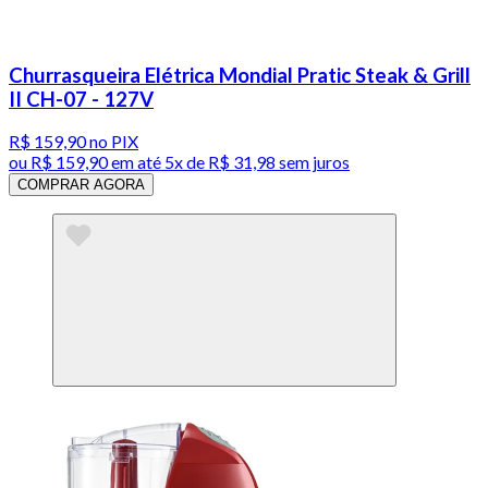
Churrasqueira Elétrica Mondial Pratic Steak & Grill
II CH-07 - 127V
R$ 159,90
no PIX
ou
R$ 159,90
em até
5x de R$ 31,98 sem juros
COMPRAR AGORA