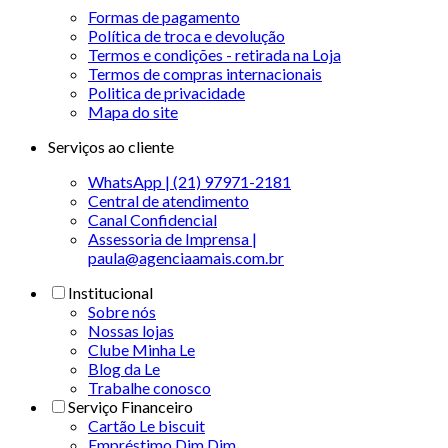
Formas de pagamento
Política de troca e devolução
Termos e condições - retirada na Loja
Termos de compras internacionais
Politica de privacidade
Mapa do site
Serviços ao cliente
WhatsApp | (21) 97971-2181
Central de atendimento
Canal Confidencial
Assessoria de Imprensa |
paula@agenciaamais.com.br
Institucional
Sobre nós
Nossas lojas
Clube Minha Le
Blog da Le
Trabalhe conosco
Serviço Financeiro
Cartão Le biscuit
Empréstimo Dim Dim