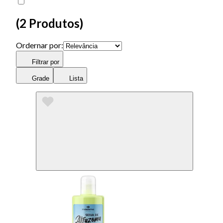
(
2 Produtos
)
Ordernar por:
Filtrar por
Grade
Lista