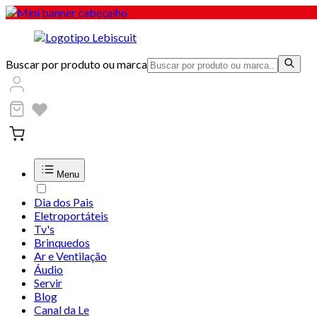
Buscar por produto ou marca
Menu
Dia dos Pais
Eletroportáteis
Tv's
Brinquedos
Ar e Ventilação
Áudio
Servir
Blog
Canal da Le