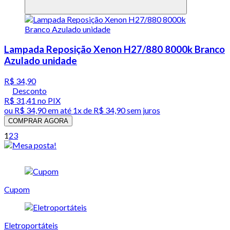
Lampada Reposição Xenon H27/880 8000k Branco
Azulado unidade
R$ 34,90
Desconto
R$ 31,41
no PIX
ou
R$ 34,90
em até 1x de
R$ 34,90
sem juros
COMPRAR AGORA
1
2
3
Cupom
Eletroportáteis