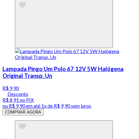
Lampada Pingo Um Polo 67 12V 5W Halógena
Original Transp. Un
R$ 9,90
Desconto
R$ 8,91
no PIX
ou
R$ 9,90
em até 1x de
R$ 9,90
sem juros
COMPRAR AGORA