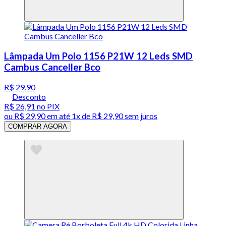
Lâmpada Um Polo 1156 P21W 12 Leds SMD
Cambus Canceller Bco
R$ 29,90
Desconto
R$ 26,91
no PIX
ou
R$ 29,90
em até 1x de
R$ 29,90
sem juros
COMPRAR AGORA