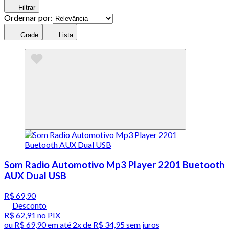
Filtrar
Ordernar por:
Grade
Lista
Som Radio Automotivo Mp3 Player 2201 Buetooth
AUX Dual USB
R$ 69,90
Desconto
R$ 62,91
no PIX
ou
R$ 69,90
em até
2x de R$ 34,95 sem juros