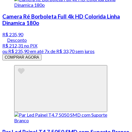
Camera Ré Borboleta Full 4k HD Colorida Linha
Dinamica 180o
R$ 235,90
Desconto
R$ 212,31
no PIX
ou
R$ 235,90
em até
7x de R$ 33,70 sem juros
COMPRAR AGORA
Par Led Painel T4.7 5050 SMD com Suporte Branco