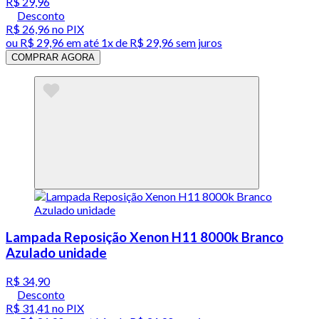
R$ 29,96
Desconto
R$ 26,96
no PIX
ou
R$ 29,96
em até 1x de
R$ 29,96
sem juros
COMPRAR AGORA
Lampada Reposição Xenon H11 8000k Branco
Azulado unidade
R$ 34,90
Desconto
R$ 31,41
no PIX