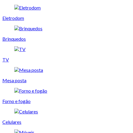
Eletrodom
Brinquedos
TV
Mesa posta
Forno e fogão
Celulares