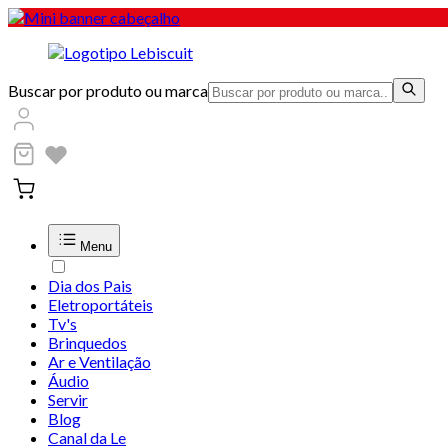
Buscar por produto ou marca
Menu
Dia dos Pais
Eletroportáteis
Tv's
Brinquedos
Ar e Ventilação
Áudio
Servir
Blog
Canal da Le