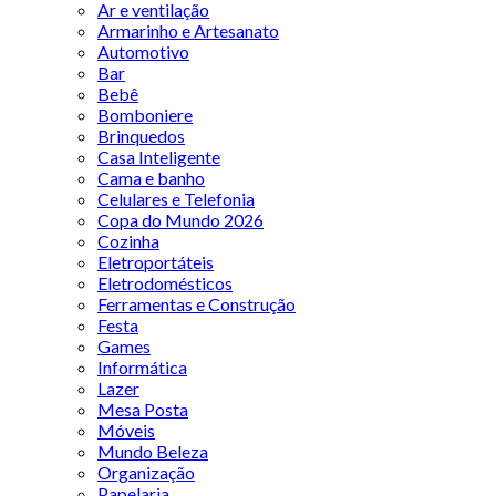
Ar e ventilação
Armarinho e Artesanato
Automotivo
Bar
Bebê
Bomboniere
Brinquedos
Casa Inteligente
Cama e banho
Celulares e Telefonia
Copa do Mundo 2026
Cozinha
Eletroportáteis
Eletrodomésticos
Ferramentas e Construção
Festa
Games
Informática
Lazer
Mesa Posta
Móveis
Mundo Beleza
Organização
Papelaria