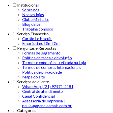
Institucional
Sobre nós
Nossas lojas
Clube Minha Le
Blog da Le
Trabalhe conosco
Serviço Financeiro
Cartão Le biscuit
Empréstimo Dim Dim
Perguntas e Respostas
Formas de pagamento
Política de troca e devolução
Termos e condições - retirada na Loja
Termos de compras internacionais
Politica de privacidade
Mapa do site
Serviços ao cliente
WhatsApp | (21) 97971-2181
Central de atendimento
Canal Confidencial
Assessoria de Imprensa |
paula@agenciaamais.com.br
Categorias