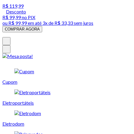
R$ 119,99
Desconto
R$ 99,99
no PIX
ou
R$ 99,99
em até
3x de R$ 33,33 sem juros
COMPRAR AGORA
Cupom
Eletroportáteis
Eletrodom