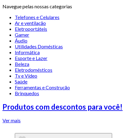
Navegue pelas nossas categorias
Telefones e Celulares
Ar e ventilação
Eletroportáteis
Gamer
Áudio
Utilidades Domésticas
Informática
Esporte e Lazer
Beleza
Eletrodomésticos
Tv e Vídeo
Saúde
Ferramentas e Construção
Brinquedos
Produtos com descontos para você!
Ver mais