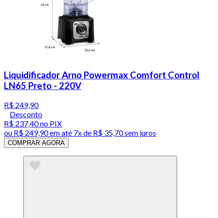
Liquidificador Arno Powermax Comfort Control
LN65 Preto - 220V
R$ 249,90
Desconto
R$ 237,40
no PIX
ou
R$ 249,90
em até
7x de R$ 35,70 sem juros
COMPRAR AGORA