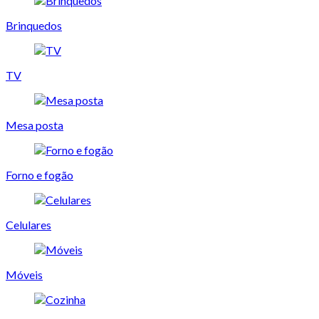
Brinquedos
TV
Mesa posta
Forno e fogão
Celulares
Móveis