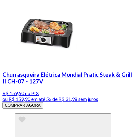
Churrasqueira Elétrica Mondial Pratic Steak & Grill
II CH-07 - 127V
R$ 159,90
no PIX
ou
R$ 159,90
em até
5x de R$ 31,98 sem juros
COMPRAR AGORA