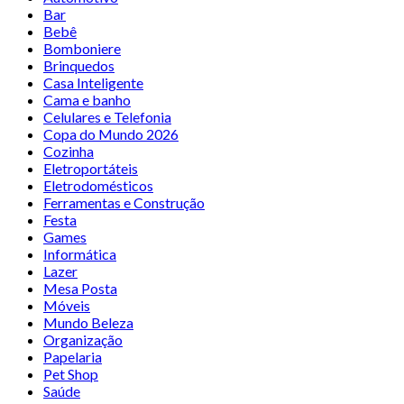
Bar
Bebê
Bomboniere
Brinquedos
Casa Inteligente
Cama e banho
Celulares e Telefonia
Copa do Mundo 2026
Cozinha
Eletroportáteis
Eletrodomésticos
Ferramentas e Construção
Festa
Games
Informática
Lazer
Mesa Posta
Móveis
Mundo Beleza
Organização
Papelaria
Pet Shop
Saúde