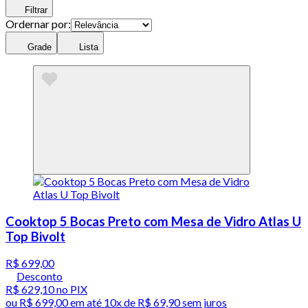
Filtrar
Ordernar por:
Grade
Lista
Cooktop 5 Bocas Preto com Mesa de Vidro Atlas U
Top Bivolt
R$ 699,00
Desconto
R$ 629,10
no PIX
ou
R$ 699,00
em até
10x de R$ 69,90 sem juros