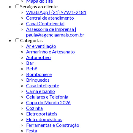
Mapa do site
Serviços ao cliente
WhatsApp | (21) 97971-2181
Central de atendimento
Canal Confidencial
Assessoria de Imprensa |
paula@agenciaamais.com.br
Categorias
Ar e ventilação
Armarinho e Artesanato
Automotivo
Bar
Bebê
Bomboniere
Brinquedos
Casa Inteligente
Cama e banho
Celulares e Telefonia
Copa do Mundo 2026
Cozinha
Eletroportáteis
Eletrodomésticos
Ferramentas e Construção
Festa