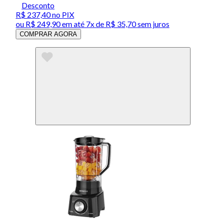
Desconto
R$ 237,40
no PIX
ou
R$ 249,90
em até
7x de R$ 35,70 sem juros
COMPRAR AGORA