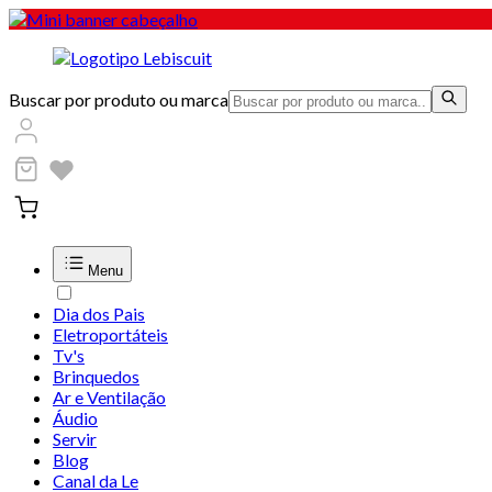
Buscar por produto ou marca
Menu
Dia dos Pais
Eletroportáteis
Tv's
Brinquedos
Ar e Ventilação
Áudio
Servir
Blog
Canal da Le