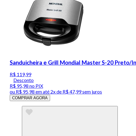
Sanduicheira e Grill Mondial Master S-20 Preto/
R$ 119,99
Desconto
R$ 95,98
no PIX
ou
R$ 95,98
em até
2x de R$ 47,99 sem juros
COMPRAR AGORA