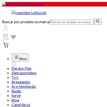
Buscar por produto ou marca
Menu
Dia dos Pais
Eletroportáteis
Tv's
Brinquedos
Ar e Ventilação
Áudio
Servir
Blog
Canal da Le