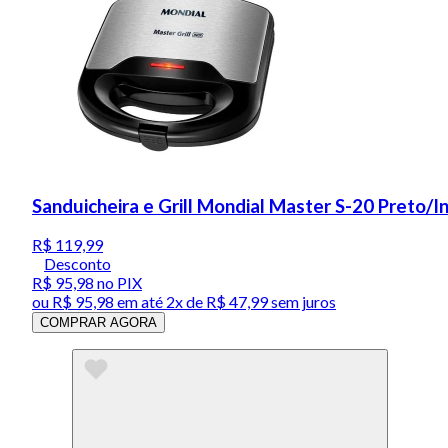
Sanduicheira e Grill Mondial Master S-20 Preto/
R$ 119,99
Desconto
R$ 95,98
no PIX
ou
R$ 95,98
em até
2x de R$ 47,99 sem juros
COMPRAR AGORA