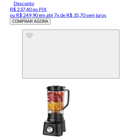
Desconto
R$ 237,40
no PIX
ou
R$ 249,90
em até
7x de R$ 35,70 sem juros
COMPRAR AGORA