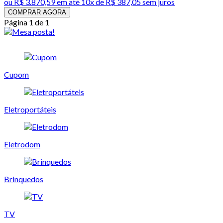
ou
R$ 3.870,59
em até
10x de R$ 387,05 sem juros
COMPRAR AGORA
Página 1 de 1
Cupom
Eletroportáteis
Eletrodom
Brinquedos
TV