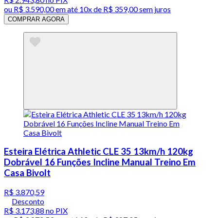
ou
R$ 3.590,00
em até
10x de R$ 359,00 sem juros
COMPRAR AGORA
Esteira Elétrica Athletic CLE 35 13km/h 120kg
Dobrável 16 Funções Incline Manual Treino Em
Casa Bivolt
R$ 3.870,59
Desconto
R$ 3.173,88
no PIX