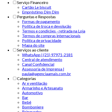
Serviço Financeiro
Cartão Le biscuit
Empréstimo Dim Dim
Perguntas e Respostas
Formas de pagamento
Política de troca e devolução
Termos e condições - retirada na Loja
Termos de compras internacionais
Politica de privacidade
Mapa do site
Serviços ao cliente
WhatsApp | (21) 97971-2181
Central de atendimento
Canal Confidencial
Assessoria de Imprensa |
paula@agenciaamais.com.br
Categorias
Ar e ventilação
Armarinho e Artesanato
Automotivo
Bar
Bebê
Bomboniere
Brinquedos