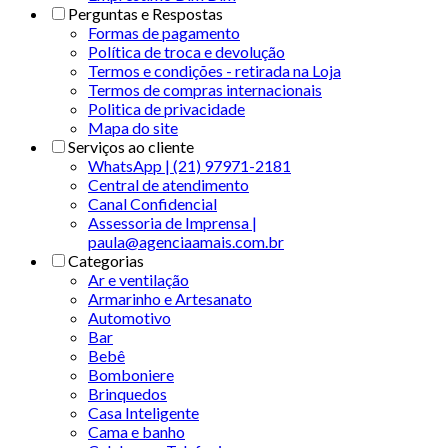
Perguntas e Respostas
Formas de pagamento
Política de troca e devolução
Termos e condições - retirada na Loja
Termos de compras internacionais
Politica de privacidade
Mapa do site
Serviços ao cliente
WhatsApp | (21) 97971-2181
Central de atendimento
Canal Confidencial
Assessoria de Imprensa |
paula@agenciaamais.com.br
Categorias
Ar e ventilação
Armarinho e Artesanato
Automotivo
Bar
Bebê
Bomboniere
Brinquedos
Casa Inteligente
Cama e banho