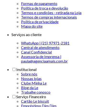
Formas de pagamento
Política de troca e devolução
Termos e condições - retirada na Loja
Termos de compras internacionais
Politica de privacidade
Mapa do site
Serviços ao cliente
WhatsApp | (21) 97971-2181
Central de atendimento
Canal Confidencial
Assessoria de Imprensa |
paula@agenciaamais.com.br
Institucional
Sobre nós
Nossas lojas
Clube Minha Le
Blog da Le
Trabalhe conosco
Serviço Financeiro
Cartão Le biscuit
Empréstimo Dim Dim