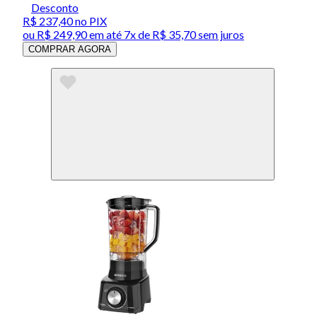
Desconto
R$ 237,40
no PIX
ou
R$ 249,90
em até
7x de R$ 35,70 sem juros
COMPRAR AGORA