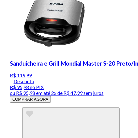
Sanduicheira e Grill Mondial Master S-20 Preto/
R$ 119,99
Desconto
R$ 95,98
no PIX
ou
R$ 95,98
em até
2x de R$ 47,99 sem juros
COMPRAR AGORA