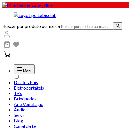
Buscar por produto ou marca
Menu
Dia dos Pais
Eletroportáteis
Tv's
Brinquedos
Ar e Ventilação
Áudio
Servir
Blog
Canal da Le