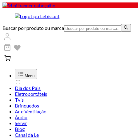
Buscar por produto ou marca
Menu
Dia dos Pais
Eletroportáteis
Tv's
Brinquedos
Ar e Ventilação
Áudio
Servir
Blog
Canal da Le