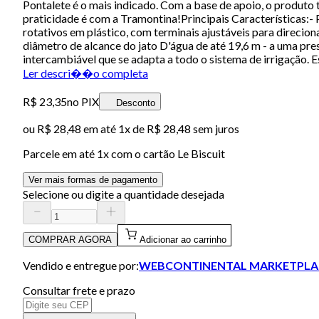
Pontalete é o mais indicado. Com a base de apoio, o produto t
praticidade é com a Tramontina!Principais Características:-
rotativos em plástico, com terminais ajustáveis para direcio
diâmetro de alcance do jato D'água de até 19,6 m - a uma pre
intercambiável que se adapta a todo o sistema de irrigação
Ler descri��o completa
R$ 23,35
no PIX
Desconto
ou
R$ 28,48
em até 1x de
R$ 28,48
sem juros
Parcele em até
1
x com o cartão
Le Biscuit
Ver mais formas de pagamento
Selecione ou digite a quantidade desejada
COMPRAR AGORA
Adicionar ao carrinho
Vendido e entregue por:
WEBCONTINENTAL MARKETPLA
Consultar frete e prazo