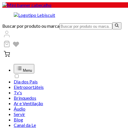
Buscar por produto ou marca
Menu
Dia dos Pais
Eletroportáteis
Tv's
Brinquedos
Ar e Ventilação
Áudio
Servir
Blog
Canal da Le