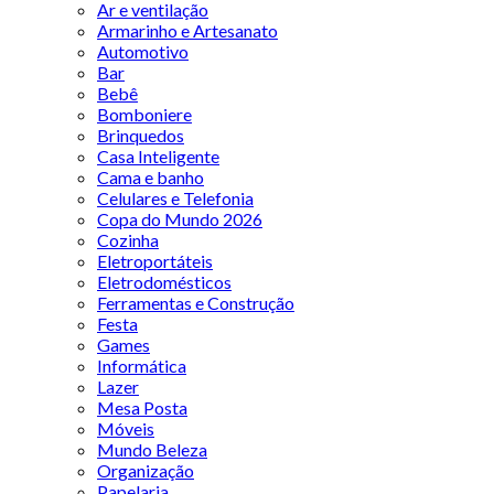
Ar e ventilação
Armarinho e Artesanato
Automotivo
Bar
Bebê
Bomboniere
Brinquedos
Casa Inteligente
Cama e banho
Celulares e Telefonia
Copa do Mundo 2026
Cozinha
Eletroportáteis
Eletrodomésticos
Ferramentas e Construção
Festa
Games
Informática
Lazer
Mesa Posta
Móveis
Mundo Beleza
Organização
Papelaria