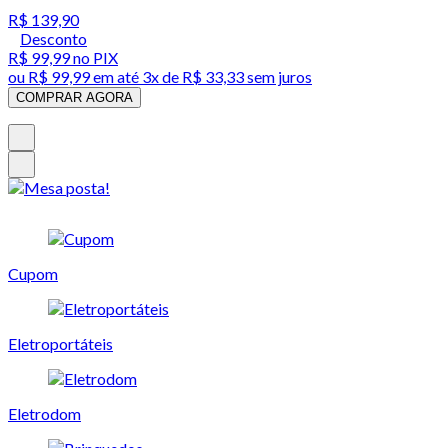
R$ 139,90
Desconto
R$ 99,99
no PIX
ou
R$ 99,99
em até
3x de R$ 33,33 sem juros
COMPRAR AGORA
Cupom
Eletroportáteis
Eletrodom