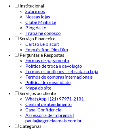
Institucional
Sobre nós
Nossas lojas
Clube Minha Le
Blog da Le
Trabalhe conosco
Serviço Financeiro
Cartão Le biscuit
Empréstimo Dim Dim
Perguntas e Respostas
Formas de pagamento
Política de troca e devolução
Termos e condições - retirada na Loja
Termos de compras internacionais
Politica de privacidade
Mapa do site
Serviços ao cliente
WhatsApp | (21) 97971-2181
Central de atendimento
Canal Confidencial
Assessoria de Imprensa |
paula@agenciaamais.com.br
Categorias