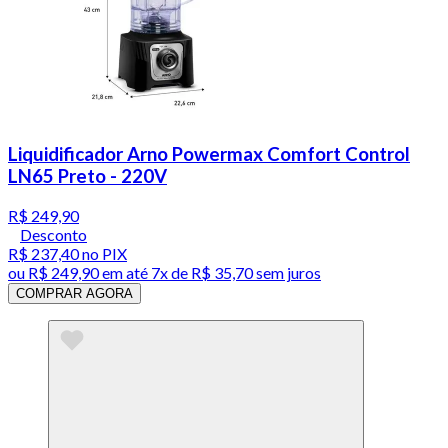
Liquidificador Arno Powermax Comfort Control
LN65 Preto - 220V
R$ 249,90
Desconto
R$ 237,40
no PIX
ou
R$ 249,90
em até
7x de R$ 35,70 sem juros
COMPRAR AGORA