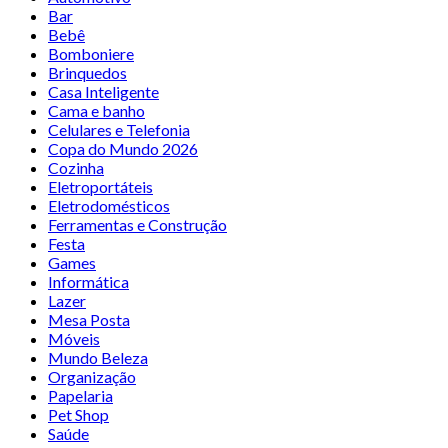
Bar
Bebê
Bomboniere
Brinquedos
Casa Inteligente
Cama e banho
Celulares e Telefonia
Copa do Mundo 2026
Cozinha
Eletroportáteis
Eletrodomésticos
Ferramentas e Construção
Festa
Games
Informática
Lazer
Mesa Posta
Móveis
Mundo Beleza
Organização
Papelaria
Pet Shop
Saúde