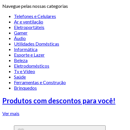
Navegue pelas nossas categorias
Telefones e Celulares
Ar e ventilação
Eletroportáteis
Gamer
Áudio
Utilidades Domésticas
Informática
Esporte e Lazer
Beleza
Eletrodomésticos
Tv e Vídeo
Saúde
Ferramentas e Construção
Brinquedos
Produtos com descontos para você!
Ver mais