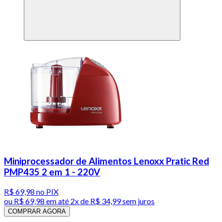
Miniprocessador de Alimentos Lenoxx Pratic Red
PMP435 2 em 1 - 220V
R$ 69,98
no PIX
ou
R$ 69,98
em até
2x de R$ 34,99 sem juros
COMPRAR AGORA