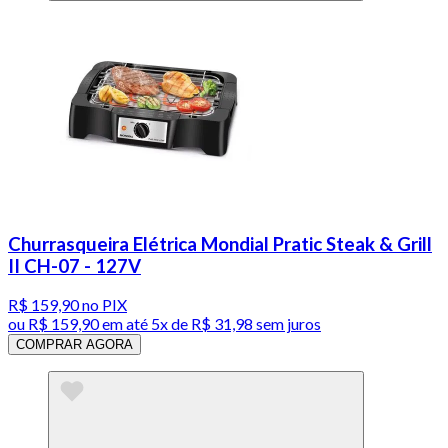
Churrasqueira Elétrica Mondial Pratic Steak & Grill
II CH-07 - 127V
R$ 159,90
no PIX
ou
R$ 159,90
em até
5x de R$ 31,98 sem juros
COMPRAR AGORA