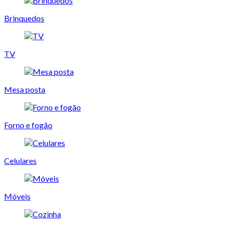
Brinquedos
TV
Mesa posta
Forno e fogão
Celulares
Móveis