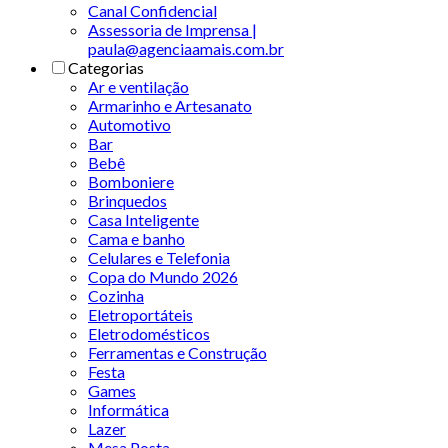
Canal Confidencial
Assessoria de Imprensa |
paula@agenciaamais.com.br
Categorias
Ar e ventilação
Armarinho e Artesanato
Automotivo
Bar
Bebê
Bomboniere
Brinquedos
Casa Inteligente
Cama e banho
Celulares e Telefonia
Copa do Mundo 2026
Cozinha
Eletroportáteis
Eletrodomésticos
Ferramentas e Construção
Festa
Games
Informática
Lazer
Mesa Posta