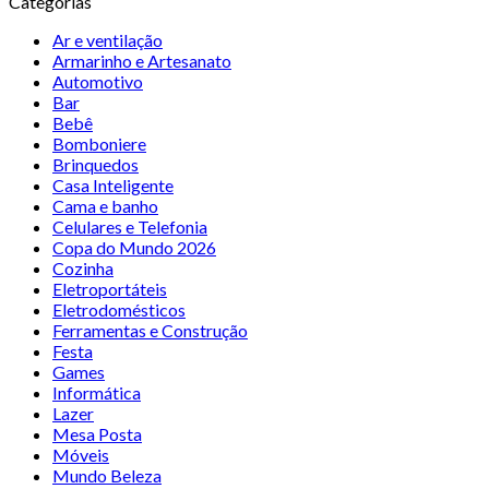
Categorias
Ar e ventilação
Armarinho e Artesanato
Automotivo
Bar
Bebê
Bomboniere
Brinquedos
Casa Inteligente
Cama e banho
Celulares e Telefonia
Copa do Mundo 2026
Cozinha
Eletroportáteis
Eletrodomésticos
Ferramentas e Construção
Festa
Games
Informática
Lazer
Mesa Posta
Móveis
Mundo Beleza