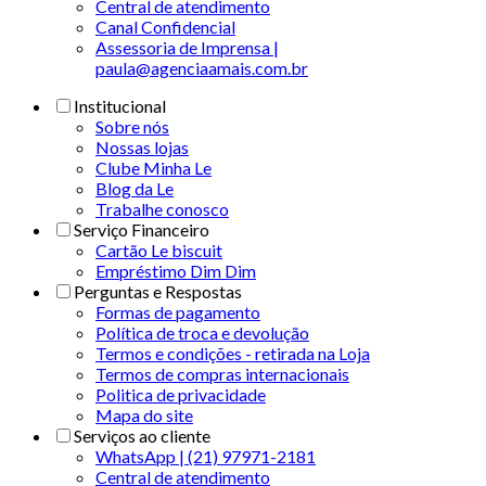
Central de atendimento
Canal Confidencial
Assessoria de Imprensa |
paula@agenciaamais.com.br
Institucional
Sobre nós
Nossas lojas
Clube Minha Le
Blog da Le
Trabalhe conosco
Serviço Financeiro
Cartão Le biscuit
Empréstimo Dim Dim
Perguntas e Respostas
Formas de pagamento
Política de troca e devolução
Termos e condições - retirada na Loja
Termos de compras internacionais
Politica de privacidade
Mapa do site
Serviços ao cliente
WhatsApp | (21) 97971-2181
Central de atendimento