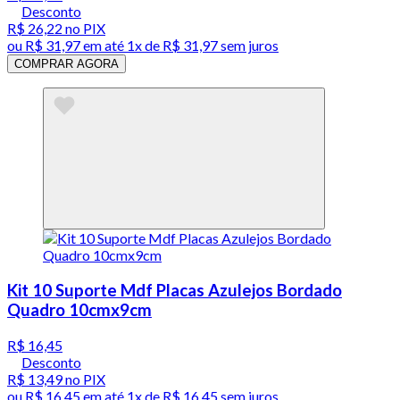
Desconto
R$ 26,22
no PIX
ou
R$ 31,97
em até 1x de
R$ 31,97
sem juros
COMPRAR AGORA
Kit 10 Suporte Mdf Placas Azulejos Bordado
Quadro 10cmx9cm
R$ 16,45
Desconto
R$ 13,49
no PIX
ou
R$ 16,45
em até 1x de
R$ 16,45
sem juros