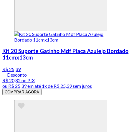
Kit 20 Suporte Gatinho Mdf Placa Azulejo Bordado
11cmx13cm
R$ 25,39
Desconto
R$ 20,82
no PIX
ou
R$ 25,39
em até 1x de
R$ 25,39
sem juros
COMPRAR AGORA