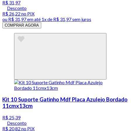
R$ 31,97
Desconto
R$ 26,22
no PIX
ou
R$ 31,97
em até 1x de
R$ 31,97
sem juros
COMPRAR AGORA
Kit 10 Suporte Gatinho Mdf Placa Azulejo Bordado
11cmx13cm
R$ 25,39
Desconto
R$ 20,82
no PIX