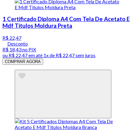
1 Certificado Diploma A4 Com Tela De Acetato E
Mdf Titulos Moldura Preta
R$ 22,47
Desconto
R$ 18,43
no PIX
ou
R$ 22,47
em até 1x de
R$ 22,47
sem juros
COMPRAR AGORA