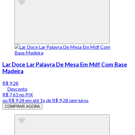
Lar Doce Lar Palavra De Mesa Em Mdf Com Base
Madeira
R$ 9,28
Desconto
R$ 7,61
no PIX
ou
R$ 9,28
em até 1x de
R$ 9,28
sem juros
COMPRAR AGORA