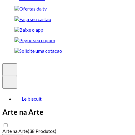
Le biscuit
Arte na Arte
Arte na Arte
(
38 Produtos
)