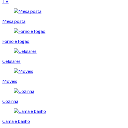
TV
Mesa posta
Forno e fogão
Celulares
Móveis
Cozinha
Cama e banho