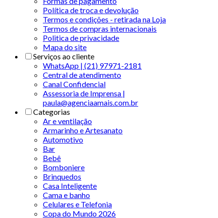
Formas de pagamento
Política de troca e devolução
Termos e condições - retirada na Loja
Termos de compras internacionais
Politica de privacidade
Mapa do site
Serviços ao cliente
WhatsApp | (21) 97971-2181
Central de atendimento
Canal Confidencial
Assessoria de Imprensa |
paula@agenciaamais.com.br
Categorias
Ar e ventilação
Armarinho e Artesanato
Automotivo
Bar
Bebê
Bomboniere
Brinquedos
Casa Inteligente
Cama e banho
Celulares e Telefonia
Copa do Mundo 2026