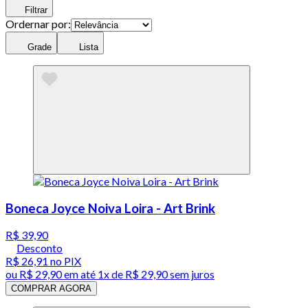
Filtrar
Ordernar por:
Grade
Lista
Boneca Joyce Noiva Loira - Art Brink
R$ 39,90
Desconto
R$ 26,91
no PIX
ou
R$ 29,90
em até 1x de
R$ 29,90
sem juros
COMPRAR AGORA