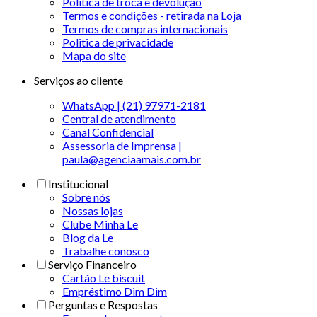
Política de troca e devolução
Termos e condições - retirada na Loja
Termos de compras internacionais
Politica de privacidade
Mapa do site
Serviços ao cliente
WhatsApp | (21) 97971-2181
Central de atendimento
Canal Confidencial
Assessoria de Imprensa |
paula@agenciaamais.com.br
Institucional
Sobre nós
Nossas lojas
Clube Minha Le
Blog da Le
Trabalhe conosco
Serviço Financeiro
Cartão Le biscuit
Empréstimo Dim Dim
Perguntas e Respostas