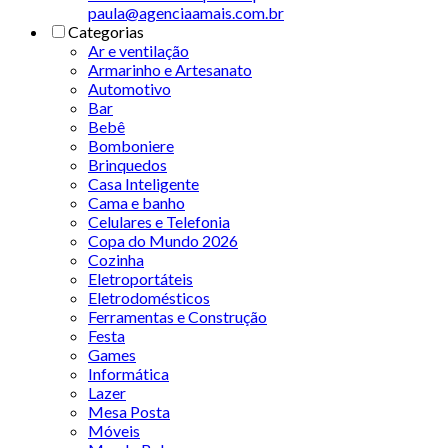
paula@agenciaamais.com.br
Categorias
Ar e ventilação
Armarinho e Artesanato
Automotivo
Bar
Bebê
Bomboniere
Brinquedos
Casa Inteligente
Cama e banho
Celulares e Telefonia
Copa do Mundo 2026
Cozinha
Eletroportáteis
Eletrodomésticos
Ferramentas e Construção
Festa
Games
Informática
Lazer
Mesa Posta
Móveis