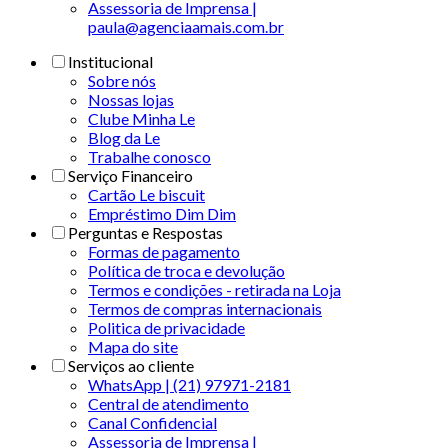
Assessoria de Imprensa |
paula@agenciaamais.com.br
Institucional
Sobre nós
Nossas lojas
Clube Minha Le
Blog da Le
Trabalhe conosco
Serviço Financeiro
Cartão Le biscuit
Empréstimo Dim Dim
Perguntas e Respostas
Formas de pagamento
Política de troca e devolução
Termos e condições - retirada na Loja
Termos de compras internacionais
Politica de privacidade
Mapa do site
Serviços ao cliente
WhatsApp | (21) 97971-2181
Central de atendimento
Canal Confidencial
Assessoria de Imprensa |