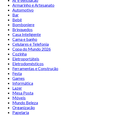
Ar e ventilação
Armarinho e Artesanato
Automotivo
Bar
Bebê
Bomboniere
Brinquedos
Casa Inteligente
Cama e banho
Celulares e Telefonia
Copa do Mundo 2026
Cozinha
Eletroportáteis
Eletrodomésticos
Ferramentas e Construção
Festa
Games
Informática
Lazer
Mesa Posta
Móveis
Mundo Beleza
Organização
Papelaria