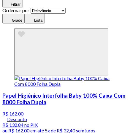
Filtrar
Ordernar por:
Grade
Lista
Papel Higiênico Interfolha Baby 100% Caixa Com
8000 Folha Dupla
R$ 162,00
Desconto
R$ 132,84
no PIX
ou
R$ 162,00
em até
5x de R$ 32,40 sem juros