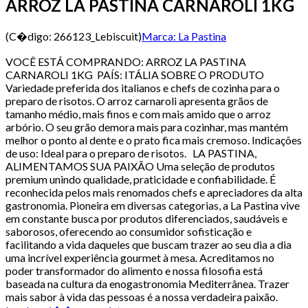
ARROZ LA PASTINA CARNAROLI 1KG
(C�digo:
266123_Lebiscuit
)
Marca:
La Pastina
VOCÊ ESTÁ COMPRANDO: ARROZ LA PASTINA
CARNAROLI 1KG PAÍS: ITÁLIA SOBRE O PRODUTO
Variedade preferida dos italianos e chefs de cozinha para o
preparo de risotos. O arroz carnaroli apresenta grãos de
tamanho médio, mais finos e com mais amido que o arroz
arbório. O seu grão demora mais para cozinhar, mas mantém
melhor o ponto al dente e o prato fica mais cremoso. Indicações
de uso: Ideal para o preparo de risotos. LA PASTINA,
ALIMENTAMOS SUA PAIXÃO Uma seleção de produtos
premium unindo qualidade, praticidade e confiabilidade. É
reconhecida pelos mais renomados chefs e apreciadores da alta
gastronomia. Pioneira em diversas categorias, a La Pastina vive
em constante busca por produtos diferenciados, saudáveis e
saborosos, oferecendo ao consumidor sofisticação e
facilitando a vida daqueles que buscam trazer ao seu dia a dia
uma incrível experiência gourmet à mesa. Acreditamos no
poder transformador do alimento e nossa filosofia está
baseada na cultura da enogastronomia Mediterrânea. Trazer
mais sabor à vida das pessoas é a nossa verdadeira paixão.