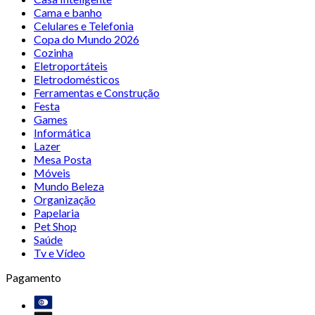
Cama e banho
Celulares e Telefonia
Copa do Mundo 2026
Cozinha
Eletroportáteis
Eletrodomésticos
Ferramentas e Construção
Festa
Games
Informática
Lazer
Mesa Posta
Móveis
Mundo Beleza
Organização
Papelaria
Pet Shop
Saúde
Tv e Vídeo
Pagamento