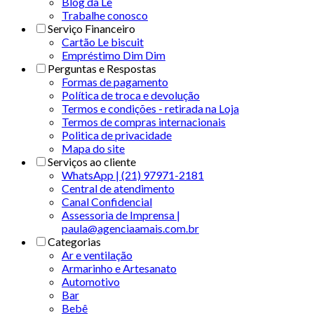
Blog da Le
Trabalhe conosco
Serviço Financeiro
Cartão Le biscuit
Empréstimo Dim Dim
Perguntas e Respostas
Formas de pagamento
Política de troca e devolução
Termos e condições - retirada na Loja
Termos de compras internacionais
Politica de privacidade
Mapa do site
Serviços ao cliente
WhatsApp | (21) 97971-2181
Central de atendimento
Canal Confidencial
Assessoria de Imprensa |
paula@agenciaamais.com.br
Categorias
Ar e ventilação
Armarinho e Artesanato
Automotivo
Bar
Bebê