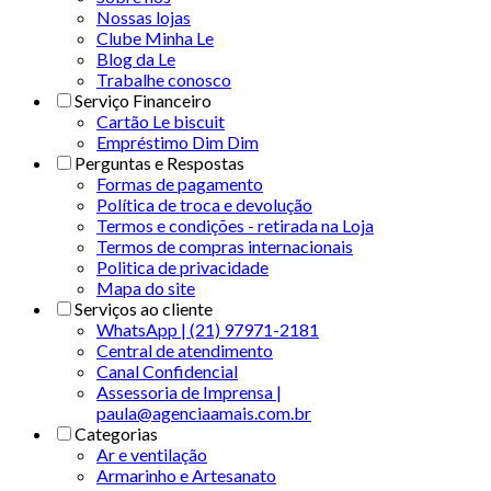
Nossas lojas
Clube Minha Le
Blog da Le
Trabalhe conosco
Serviço Financeiro
Cartão Le biscuit
Empréstimo Dim Dim
Perguntas e Respostas
Formas de pagamento
Política de troca e devolução
Termos e condições - retirada na Loja
Termos de compras internacionais
Politica de privacidade
Mapa do site
Serviços ao cliente
WhatsApp | (21) 97971-2181
Central de atendimento
Canal Confidencial
Assessoria de Imprensa |
paula@agenciaamais.com.br
Categorias
Ar e ventilação
Armarinho e Artesanato