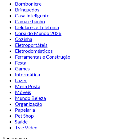
Bomboniere
Brinquedos
Casa Inteligente
Cama e banho
Celulares e Telefonia
Copa do Mundo 2026
Cozinha
Eletroportáteis
Eletrodomésticos
Ferramentas e Construção
Festa
Games
Informática
Lazer
Mesa Posta
Móveis
Mundo Beleza
Organização
Papelaria
Pet Shop
Saúde
Tv e Vídeo
Pagamento