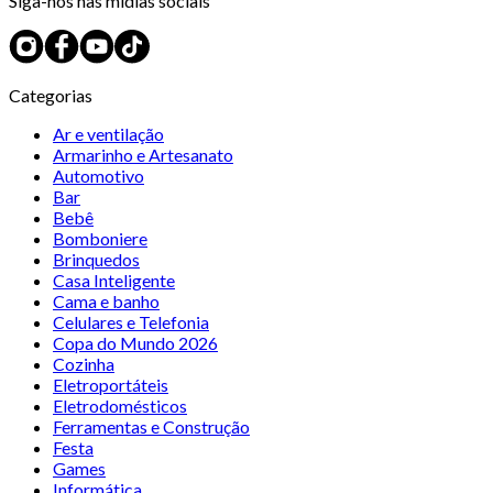
Siga-nos nas mídias sociais
Categorias
Ar e ventilação
Armarinho e Artesanato
Automotivo
Bar
Bebê
Bomboniere
Brinquedos
Casa Inteligente
Cama e banho
Celulares e Telefonia
Copa do Mundo 2026
Cozinha
Eletroportáteis
Eletrodomésticos
Ferramentas e Construção
Festa
Games
Informática