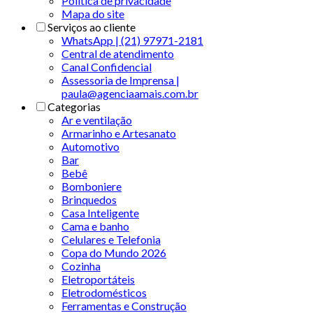
Politica de privacidade
Mapa do site
Serviços ao cliente
WhatsApp | (21) 97971-2181
Central de atendimento
Canal Confidencial
Assessoria de Imprensa |
paula@agenciaamais.com.br
Categorias
Ar e ventilação
Armarinho e Artesanato
Automotivo
Bar
Bebê
Bomboniere
Brinquedos
Casa Inteligente
Cama e banho
Celulares e Telefonia
Copa do Mundo 2026
Cozinha
Eletroportáteis
Eletrodomésticos
Ferramentas e Construção