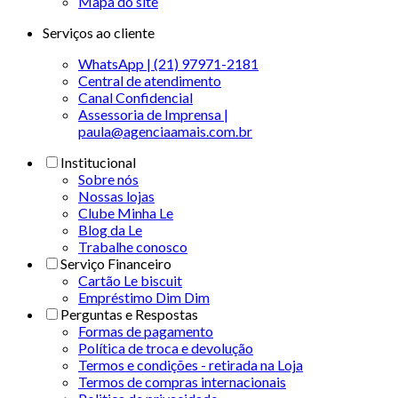
Mapa do site
Serviços ao cliente
WhatsApp | (21) 97971-2181
Central de atendimento
Canal Confidencial
Assessoria de Imprensa |
paula@agenciaamais.com.br
Institucional
Sobre nós
Nossas lojas
Clube Minha Le
Blog da Le
Trabalhe conosco
Serviço Financeiro
Cartão Le biscuit
Empréstimo Dim Dim
Perguntas e Respostas
Formas de pagamento
Política de troca e devolução
Termos e condições - retirada na Loja
Termos de compras internacionais