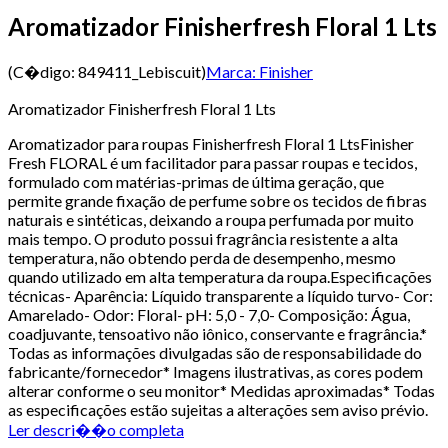
Aromatizador Finisherfresh Floral 1 Lts
(C�digo:
849411_Lebiscuit
)
Marca:
Finisher
Aromatizador Finisherfresh Floral 1 Lts
Aromatizador para roupas Finisherfresh Floral 1 LtsFinisher
Fresh FLORAL é um facilitador para passar roupas e tecidos,
formulado com matérias-primas de última geração, que
permite grande fixação de perfume sobre os tecidos de fibras
naturais e sintéticas, deixando a roupa perfumada por muito
mais tempo. O produto possui fragrância resistente a alta
temperatura, não obtendo perda de desempenho, mesmo
quando utilizado em alta temperatura da roupa.Especificações
técnicas- Aparência: Líquido transparente a líquido turvo- Cor:
Amarelado- Odor: Floral- pH: 5,0 - 7,0- Composição: Água,
coadjuvante, tensoativo não iônico, conservante e fragrância.*
Todas as informações divulgadas são de responsabilidade do
fabricante/fornecedor* Imagens ilustrativas, as cores podem
alterar conforme o seu monitor* Medidas aproximadas* Todas
as especificações estão sujeitas a alterações sem aviso prévio.
Ler descri��o completa